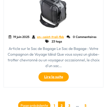
Voyager
avec
Style"
19 juin 2025
xn--saint-trail-fbb
0 Commentaires
23 tags
Article sur le Sac de Bagage Le Sac de Bagage : Votre
Compagnon de Voyage Idéal Que vous soyez un globe-
trotter chevronné ou un voyageur occasionnel, le choix
d'un sac…
"Guide
Lire la suite
d’achat
:
Comment
choisir
Pagination
le
Page
Page
Page
Page précédente
Page
1
2
3
…
5