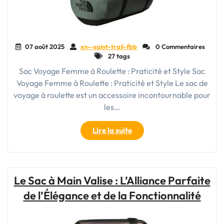
moderne
en
déplacement"
07 août 2025
xn--saint-trail-fbb
0 Commentaires
27 tags
Sac Voyage Femme à Roulette : Praticité et Style Sac
Voyage Femme à Roulette : Praticité et Style Le sac de
voyage à roulette est un accessoire incontournable pour
les…
"Sac
Lire la suite
Voyage
Femme
à
Roulette
Le Sac à Main Valise : L’Alliance Parfaite
:
de l’Élégance et de la Fonctionnalité
Praticité
et
Élégance