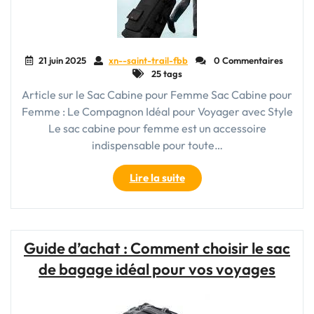
Toutes
Circonstances"
21 juin 2025
xn--saint-trail-fbb
0 Commentaires
25 tags
Article sur le Sac Cabine pour Femme Sac Cabine pour
Femme : Le Compagnon Idéal pour Voyager avec Style
Le sac cabine pour femme est un accessoire
indispensable pour toute…
"Le
Lire la suite
Sac
Cabine
pour
Femme
Guide d’achat : Comment choisir le sac
:
de bagage idéal pour vos voyages
L’Accessoire
Indispensable
pour