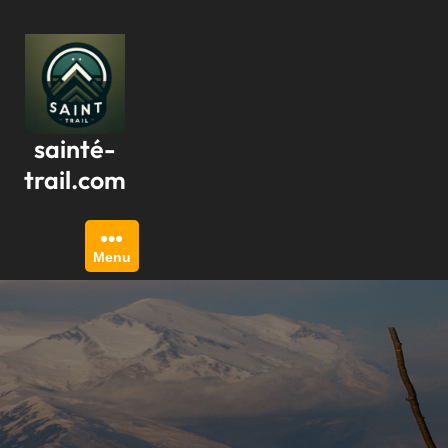
Passer
au
contenu
sainté-
trail.com
Menu