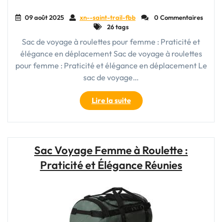
09 août 2025
xn--saint-trail-fbb
0 Commentaires
26 tags
Sac de voyage à roulettes pour femme : Praticité et
élégance en déplacement Sac de voyage à roulettes
pour femme : Praticité et élégance en déplacement Le
sac de voyage…
"Le
Lire la suite
sac
de
voyage
à
Sac Voyage Femme à Roulette :
roulettes
Praticité et Élégance Réunies
:
l’allié
indispensable
de
la
femme