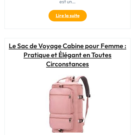
est un…
"Le
Lire la suite
Guide
Ultime
du
Sac
Le Sac de Voyage Cabine pour Femme :
de
Pratique et Élégant en Toutes
Voyage
:
Circonstances
Comment
Bien
Choisir
Votre
Bagage
Idéal"