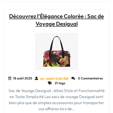
Voyage
Minnie
:
Découvrez l’Élégance Colorée : Sac de
L’Accessoire
Voyage Desigual
Magique
pour
les
Fans
de
Disney
!"
18 août 2025
xn--saint-trail-fbb
0 Commentaires
21 tags
Sac de Voyage Desigual : Alliez Style et Fonctionnalité
en Toute Simplicité Les sacs de voyage Desigual sont
bien plus que de simples accessoires pour transporter
vos affaires lors de…