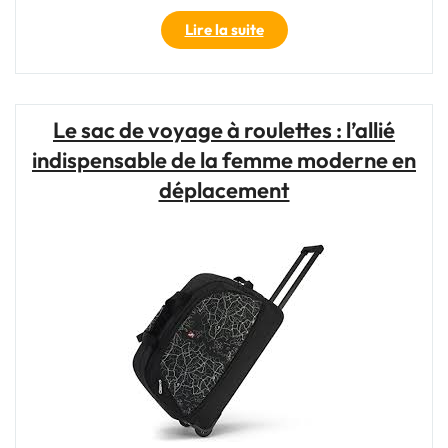
"Découvrez
Lire la suite
l’Élégance
Colorée
:
Sac
Le sac de voyage à roulettes : l’allié
de
indispensable de la femme moderne en
Voyage
Desigual"
déplacement