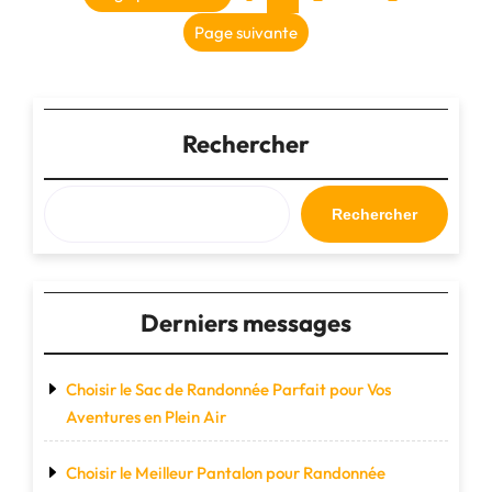
sac
des
de
Page suivante
bagage
publications
idéal
pour
vos
Rechercher
voyages"
Rechercher
Derniers messages
Choisir le Sac de Randonnée Parfait pour Vos
Aventures en Plein Air
Choisir le Meilleur Pantalon pour Randonnée