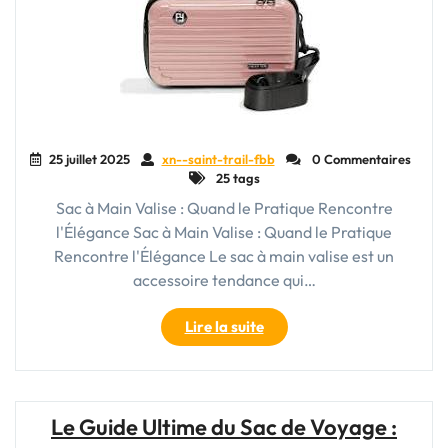
Réunies"
25 juillet 2025
xn--saint-trail-fbb
0 Commentaires
25 tags
Sac à Main Valise : Quand le Pratique Rencontre
l'Élégance Sac à Main Valise : Quand le Pratique
Rencontre l'Élégance Le sac à main valise est un
accessoire tendance qui…
"Le
Lire la suite
Sac
à
Main
Valise
Le Guide Ultime du Sac de Voyage :
: