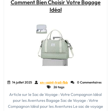
Comment Bien Choisir Votre Bagage
L’Alliance
Parfaite
Idéal
de
l’Élégance
et
de
la
Fonctionnalité"
14 juillet 2025
xn--saint-trail-fbb
0 Commentaires
26 tags
Article sur le Sac de Voyage : Votre Compagnon Idéal
pour les Aventures Bagage Sac de Voyage : Votre
Compagnon Idéal pour les Aventures Le sac de voyage