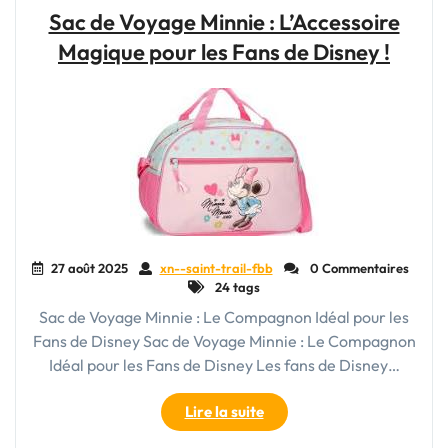
Le
Sac de Voyage Minnie : L’Accessoire
Sac
Magique pour les Fans de Disney !
de
Voyage
en
Simili
Cuir,
l’Accessoire
Indispensable"
27 août 2025
xn--saint-trail-fbb
0 Commentaires
24 tags
Sac de Voyage Minnie : Le Compagnon Idéal pour les
Fans de Disney Sac de Voyage Minnie : Le Compagnon
Idéal pour les Fans de Disney Les fans de Disney…
"Sac
Lire la suite
de