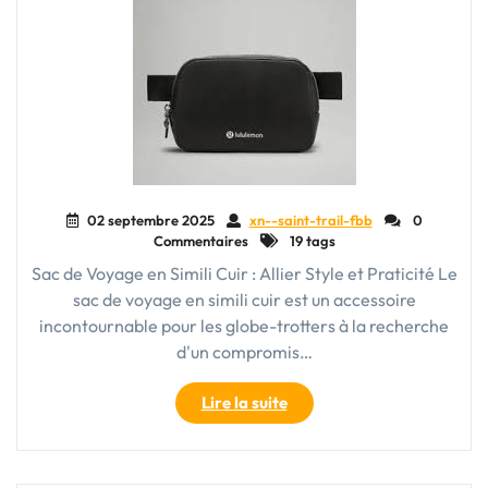
02 septembre 2025
xn--saint-trail-fbb
0
Commentaires
19 tags
Sac de Voyage en Simili Cuir : Allier Style et Praticité Le
sac de voyage en simili cuir est un accessoire
incontournable pour les globe-trotters à la recherche
d'un compromis…
"Élégance
Lire la suite
et
Praticité
: