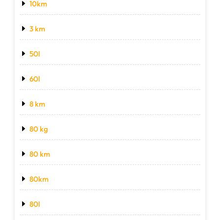
10km
3 km
50l
60l
8 km
80 kg
80 km
80km
80l