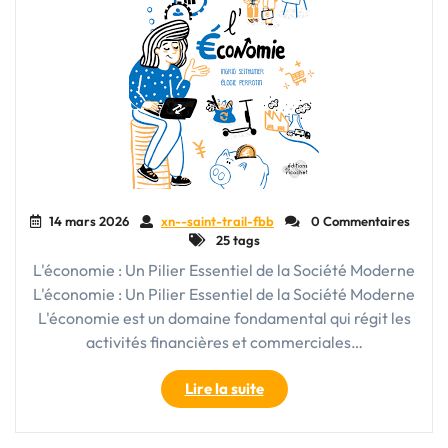
14 mars 2026
xn--saint-trail-fbb
0 Commentaires
25 tags
L'économie : Un Pilier Essentiel de la Société Moderne
L'économie : Un Pilier Essentiel de la Société Moderne
L'économie est un domaine fondamental qui régit les
activités financières et commerciales…
"Les
Lire la suite
Enjeux
Actuels