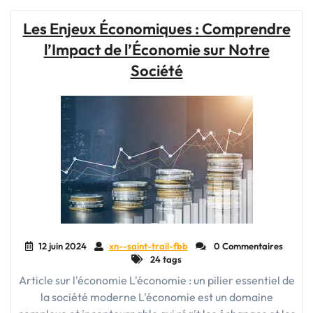
de
l’Économie
Les Enjeux Économiques : Comprendre
Mondiale"
l’Impact de l’Économie sur Notre
Société
12 juin 2024
xn--saint-trail-fbb
0 Commentaires
24 tags
Article sur l'économie L'économie : un pilier essentiel de
la société moderne L'économie est un domaine