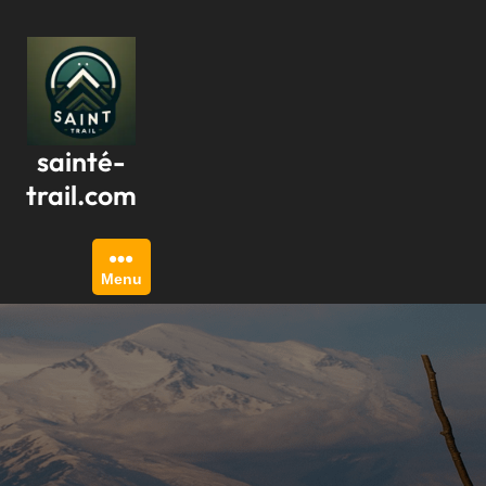
Passer
au
contenu
sainté-
trail.com
Menu