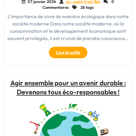
07 janvier 2024
xn--saint-trail-fbb
0
Commentaires
28 tags
L'importance de vivre de manière écologique dans notre
société moderne Dans notre société moderne, où la
consommation et le développement économique sont
souvent privilégiés, il est crucial de prendre conscience…
"Vivre
Lire la suite
une
Vie
Écologique
:
Agir ensemble pour un avenir durable :
Préserver
Devenons tous éco-responsables !
la
Planète
pour
un
Avenir
Durable"