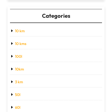
Categories
10 km
10 kms
100l
10km
3 km
50l
60l