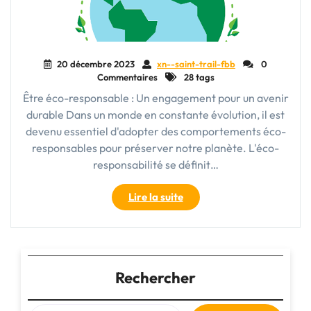
20 décembre 2023
xn--saint-trail-fbb
0
Commentaires
28 tags
Être éco-responsable : Un engagement pour un avenir
durable Dans un monde en constante évolution, il est
devenu essentiel d'adopter des comportements éco-
responsables pour préserver notre planète. L'éco-
responsabilité se définit…
"Agir
Lire la suite
ensemble
pour
un
avenir
durable
Rechercher
:
Devenons