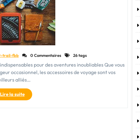
Réussie"
t-trail-fbb
0 Commentaires
26 tags
indispensables pour des aventures inoubliables Que vous
geur occasionnel, les accessoires de voyage sont vos
illeurs alliés…
"Les
Lire la suite
accessoires
de
voyage
:
des
compagnons