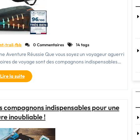
nt-trail-fbb
0 Commentaires
14 tags
une Aventure Réussie Que vous soyez un voyageur aguerri
ssoires de voyage sont des compagnons indispensables…
"Les
Lire la suite
Essentiels
:
Accessoire
de
es compagnons indispensables pour une
Voyage
re inoubliable !
Indispensable
pour
une
Aventure