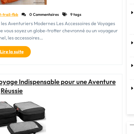
t-trail-fbb
0 Commentaires
9 tags
r les Aventuriers Modernes Les Accessoires de Voyages
e vous soyez un globe-trotter chevronné ou un voyageur
el, les accessoires…
"Les
Lire la suite
Indispensables
Accessoires
de
Voyages
 Voyage Indispensable pour une Aventure
pour
Réussie
les
Aventuriers
Modernes"