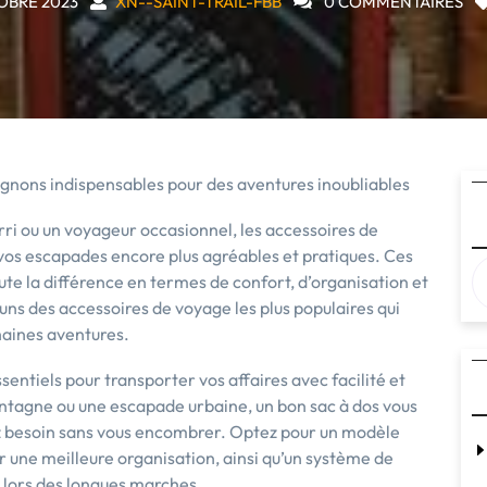
OBRE 2023
XN--SAINT-TRAIL-FBB
0 COMMENTAIRES
gnons indispensables pour des aventures inoubliables
ri ou un voyageur occasionnel, les accessoires de
 vos escapades encore plus agréables et pratiques. Ces
te la différence en termes de confort, d’organisation et
uns des accessoires de voyage les plus populaires qui
aines aventures.
sentiels pour transporter vos affaires avec facilité et
ntagne ou une escapade urbaine, un bon sac à dos vous
z besoin sans vous encombrer. Optez pour un modèle
 une meilleure organisation, ainsi qu’un système de
 lors des longues marches.