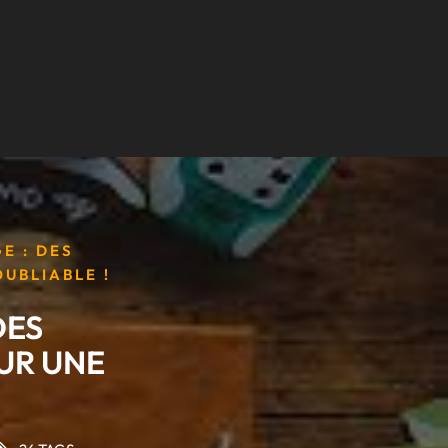
E : DES
UBLIABLE !
DES
UR UNE