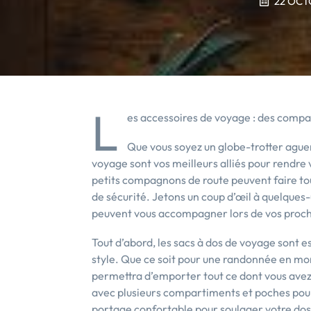
22 OCT
L
es accessoires de voyage : des compa
Que vous soyez un globe-trotter aguer
voyage sont vos meilleurs alliés pour rendre
petits compagnons de route peuvent faire tou
de sécurité. Jetons un coup d’œil à quelques-
peuvent vous accompagner lors de vos proch
Tout d’abord, les sacs à dos de voyage sont es
style. Que ce soit pour une randonnée en mo
permettra d’emporter tout ce dont vous ave
avec plusieurs compartiments et poches pour
portage confortable pour soulager votre dos