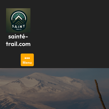
Passer
au
contenu
sainté-
trail.com
Menu