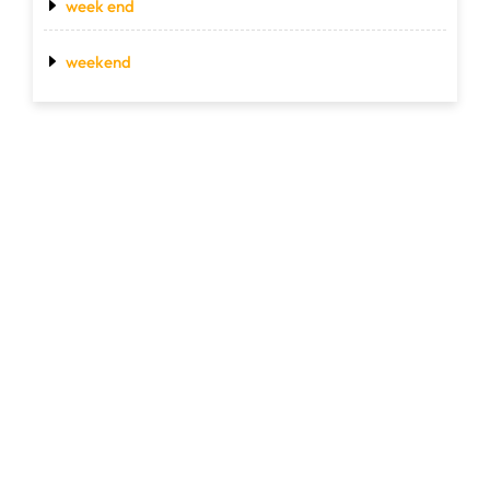
week end
weekend