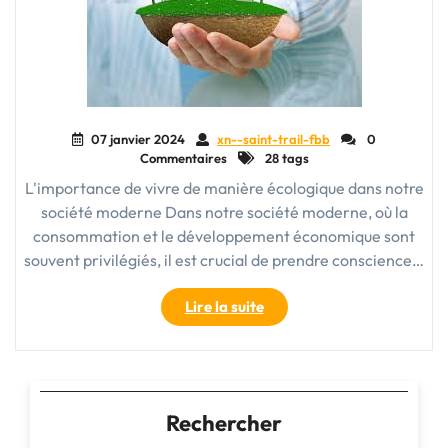
07 janvier 2024
xn--saint-trail-fbb
0
Commentaires
28 tags
L'importance de vivre de manière écologique dans notre
société moderne Dans notre société moderne, où la
consommation et le développement économique sont
souvent privilégiés, il est crucial de prendre conscience…
"Vivre
Lire la suite
une
Vie
Écologique
:
Préserver
Rechercher
la