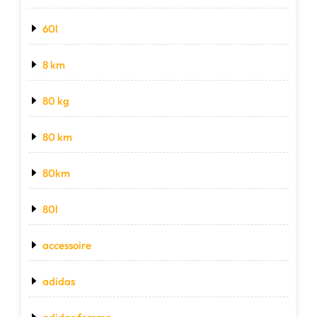
60l
8 km
80 kg
80 km
80km
80l
accessoire
adidas