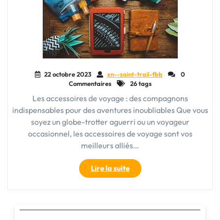
22 octobre 2023
xn--saint-trail-fbb
0
Commentaires
26 tags
Les accessoires de voyage : des compagnons
indispensables pour des aventures inoubliables Que vous
soyez un globe-trotter aguerri ou un voyageur
occasionnel, les accessoires de voyage sont vos
meilleurs alliés…
"Les
Lire la suite
accessoires
de
voyage
: