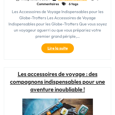
Commentaires
6 tags
Les Accessoires de Voyage Indispensables pour les
Globe-Trotters Les Accessoires de Voyage
Indispensables pour les Globe-Trotters Que vous soyez
un voyageur aguerri ou que vous prépariez votre
premier grand périple,…
"Les
Lire la suite
Accessoires
de
Voyage
Incontournables
Les accessoires de voyage : des
pour
compagnons indispensables pour une
une
Aventure
aventure inoubliable !
Réussie"