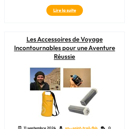
"Les
Lire la suite
Essentiels
:
Accessoires
Indispensables
Les Accessoires de Voyage
pour
Incontournables pour une Aventure
un
Voyage
Réussie
Inoubliable"
11 septembre 2024
xn--saint-trail-fbb
0