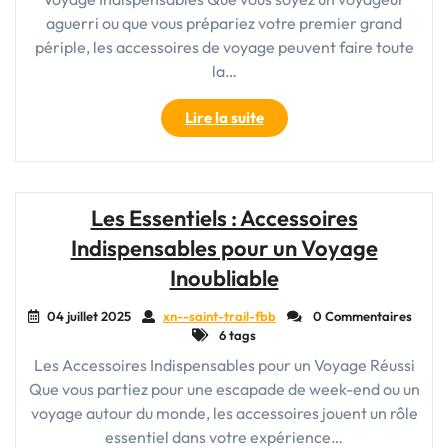
aguerri ou que vous prépariez votre premier grand
périple, les accessoires de voyage peuvent faire toute
la…
"Découvrez
Lire la suite
les
Essentiels
des
Accessoires
Les Essentiels : Accessoires
de
Indispensables pour un Voyage
Voyage"
Inoubliable
04 juillet 2025
xn--saint-trail-fbb
0 Commentaires
6 tags
Les Accessoires Indispensables pour un Voyage Réussi
Que vous partiez pour une escapade de week-end ou un
voyage autour du monde, les accessoires jouent un rôle
essentiel dans votre expérience…