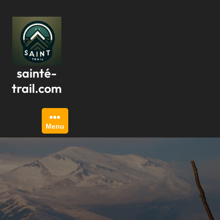
Passer
au
contenu
sainté-
trail.com
Menu