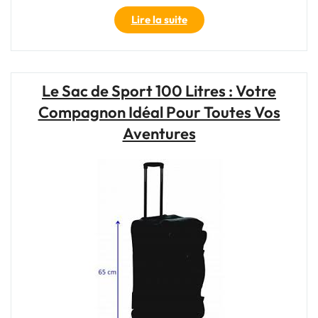
"Transportez
Lire la suite
vos
affaires
sans
effort
Le Sac de Sport 100 Litres : Votre
avec
Compagnon Idéal Pour Toutes Vos
un
sac
Aventures
de
sport
sur
roulette"