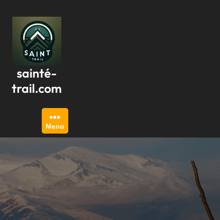
Passer
au
contenu
sainté-
trail.com
Menu