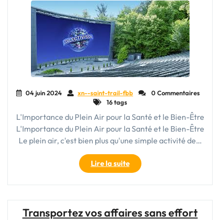
04 juin 2024
xn--saint-trail-fbb
0 Commentaires
16 tags
L'Importance du Plein Air pour la Santé et le Bien-Être
L'Importance du Plein Air pour la Santé et le Bien-Être
Le plein air, c'est bien plus qu'une simple activité de…
"Exploration
Lire la suite
et
Bien-
Être
en
Transportez vos affaires sans effort
Plein