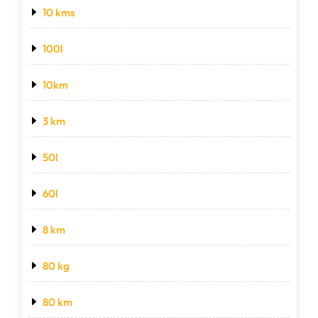
10 kms
100l
10km
3 km
50l
60l
8 km
80 kg
80 km