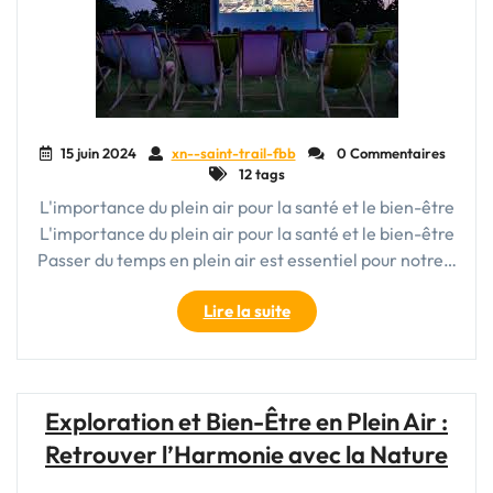
15 juin 2024
xn--saint-trail-fbb
0 Commentaires
12 tags
L'importance du plein air pour la santé et le bien-être
L'importance du plein air pour la santé et le bien-être
Passer du temps en plein air est essentiel pour notre…
"Vivre
Lire la suite
pleinement
:
Les
bienfaits
Exploration et Bien-Être en Plein Air :
du
Retrouver l’Harmonie avec la Nature
plein
air"