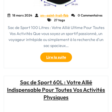
18 mars 2024
xn--saint-trail-fbb
0 Commentaires
27 tags
Sac de Sport 100 Litres : Votre Allié Ultime Pour Toutes
Vos Activités Que vous soyez un sportif passionné, un
voyageur intrépide ou simplement à la recherche d'un
sac spacieux…
"Le
Lire la suite
Sac
de
Sport
100
Sac de Sport 60L : Votre Allié
Litres
Indispensable Pour Toutes Vos Activités
:
Votre
Physiques
Compagnon
Idéal
Pour