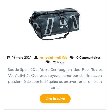
Toutes
Vos
Aventures"
16 mars 2024
xn--saint-trail-fbb
0 Commentaires
25 tags
Sac de Sport 60L : Votre Compagnon Idéal Pour Toutes
Vos Activités Que vous soyez un amateur de fitness, un
passionné de sports d'équipe ou un aventurier en plein
air,…
"Sac
Lire la suite
de
Sport