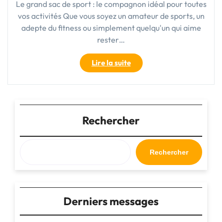
Le grand sac de sport : le compagnon idéal pour toutes
vos activités Que vous soyez un amateur de sports, un
adepte du fitness ou simplement quelqu'un qui aime
rester…
"Le
Lire la suite
Grand
Sac
de
Sport
:
Rechercher
Votre
Compagnon
Indispensable
Rechercher
pour
Toutes
Vos
Activités"
Derniers messages