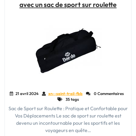
avec un sac de sport sur roulette
Air
:
Retrouver
l’Harmonie
avec
la
Nature"
21 avril 2024
xn--saint-trail-fbb
0 Commentaires
35 tags
Sac de Sport sur Roulette : Pratique et Confortable pour
Vos Déplacements Le sac de sport sur roulette est
devenu un incontournable pour les sportifs et les
voyageurs en quête…