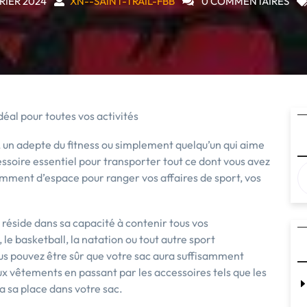
RIER 2024
XN--SAINT-TRAIL-FBB
0 COMMENTAIRES
éal pour toutes vos activités
 un adepte du fitness ou simplement quelqu’un qui aime
cessoire essentiel pour transporter tout ce dont vous avez
isamment d’espace pour ranger vos affaires de sport, vos
réside dans sa capacité à contenir tous vos
le basketball, la natation ou tout autre sport
us pouvez être sûr que votre sac aura suffisamment
x vêtements en passant par les accessoires tels que les
ra sa place dans votre sac.