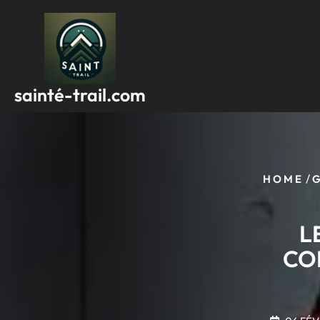
Passer
au
contenu
sainté-trail.com
/
HOME
L
CO