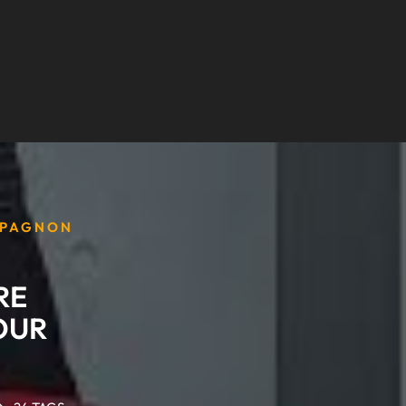
MPAGNON
RE
OUR