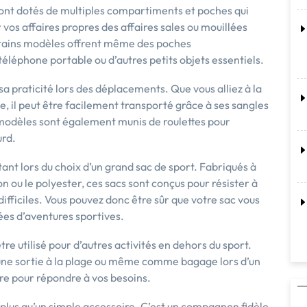
 sont dotés de multiples compartiments et poches qui
 vos affaires propres des affaires sales ou mouillées
rtains modèles offrent même des poches
éléphone portable ou d’autres petits objets essentiels.
a praticité lors des déplacements. Que vous alliez à la
e, il peut être facilement transporté grâce à ses sangles
 modèles sont également munis de roulettes pour
urd.
ant lors du choix d’un grand sac de sport. Fabriqués à
on ou le polyester, ces sacs sont conçus pour résister à
 difficiles. Vous pouvez donc être sûr que votre sac vous
s d’aventures sportives.
re utilisé pour d’autres activités en dehors du sport.
une sortie à la plage ou même comme bagage lors d’un
ire pour répondre à vos besoins.
 plus qu’un simple accessoire. C’est un compagnon fidèle