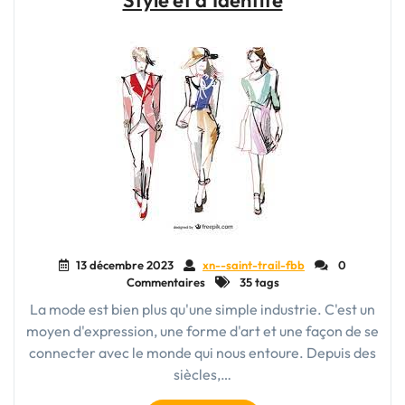
Style et d’Identité
:
Ensemble
vers
la
Durabilité"
13 décembre 2023
xn--saint-trail-fbb
0
Commentaires
35 tags
La mode est bien plus qu'une simple industrie. C'est un
moyen d'expression, une forme d'art et une façon de se
connecter avec le monde qui nous entoure. Depuis des
siècles,…