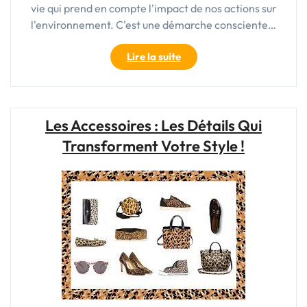
vie qui prend en compte l'impact de nos actions sur
l'environnement. C'est une démarche consciente…
"Vivre
Lire la suite
éco-
responsable
:
Engageons-
Les Accessoires : Les Détails Qui
nous
Transforment Votre Style !
pour
un
avenir
durable"