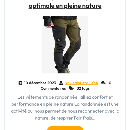
Uniques
optimale en pleine nature
et
Authentiques"
10 décembre 2023
xn--saint-trail-fbb
0
Commentaires
32 tags
Les vêtements de randonnée : alliez confort et
performance en pleine nature La randonnée est une
activité qui nous permet de nous reconnecter avec la
nature, de respirer l'air frais…