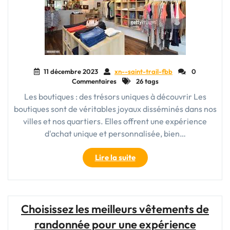
Mode"
11 décembre 2023
xn--saint-trail-fbb
0
Commentaires
26 tags
Les boutiques : des trésors uniques à découvrir Les
boutiques sont de véritables joyaux disséminés dans nos
villes et nos quartiers. Elles offrent une expérience
d'achat unique et personnalisée, bien…
"Exploration
Lire la suite
des
Boutiques
:
Découvrez
Choisissez les meilleurs vêtements de
des
randonnée pour une expérience
Trésors