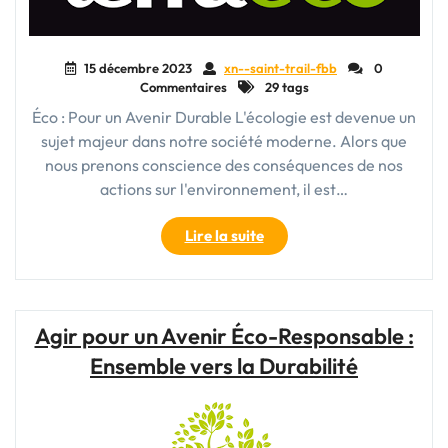
15 décembre 2023
xn--saint-trail-fbb
0
Commentaires
29 tags
Éco : Pour un Avenir Durable L'écologie est devenue un
sujet majeur dans notre société moderne. Alors que
nous prenons conscience des conséquences de nos
actions sur l'environnement, il est…
"L’Éco-
Lire la suite
responsabilité
:
Un
Engagement
Agir pour un Avenir Éco-Responsable :
pour
Ensemble vers la Durabilité
un
Avenir
Durable"