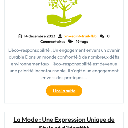
14 décembre 2023
xn--saint-trail-fbb
0
Commentaires
19 tags
L'éco-responsabilité : Un engagement envers un avenir
durable Dans un monde confronté à de nombreux défis
environnementaux, l'éco-responsabilité est devenue
une priorité incontournable. Il s'agit d'un engagement
envers des pratiques…
"Agir
Lire la suite
pour
un
Avenir
Éco-
La Mode : Une Expression Unique de
Responsable