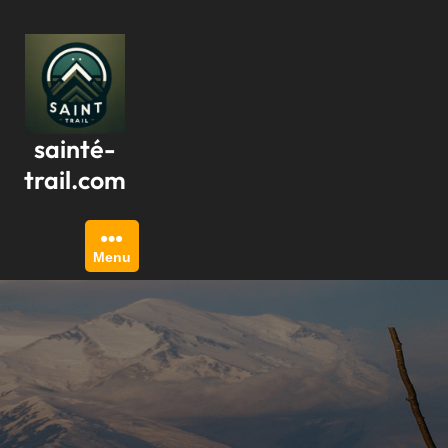
Passer
au
contenu
sainté-
trail.com
Menu