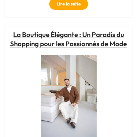
"La
Lire la suite
Mode
:
Une
Expression
La Boutique Élégante : Un Paradis du
Unique
Shopping pour les Passionnés de Mode
de
Style
et
d’Identité"