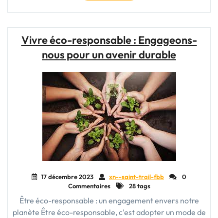
de
manière
écoresponsable
:
Vivre éco-responsable : Engageons-
Un
nous pour un avenir durable
engagement
pour
un
avenir
durable"
17 décembre 2023
xn--saint-trail-fbb
0
Commentaires
28 tags
Être éco-responsable : un engagement envers notre
planète Être éco-responsable, c'est adopter un mode de