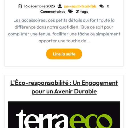
16 décembre 2023
xn--saint-trail-fbb
0
Commentaires
21 tags
Les accessoires : ces petits détails qui font toute la
différence dans notre quotidien. Que ce soit pour
compléter une tenue, faciliter une tâche ou simplement
apporter une touche de…
"Les
Lire la suite
Accessoires
:
Les
Détails
L’Éco-responsabilité : Un Engagement
Qui
pour un Avenir Durable
Transforment
Votre
Style
!"