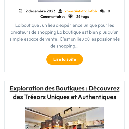
12 décembre 2023
xn--saint-trail-fbb
0
Commentaires
26 tags
La boutique : un lieu d'expérience unique pour les
amateurs de shopping La boutique est bien plus qu'un
simple espace de vente. C'est un lieu où les passionnés
de shopping…
"La
Lire la suite
Boutique
Élégante
:
Un
Exploration des Boutiques : Découvrez
Paradis
des Trésors Uniques et Authentiques
du
Shopping
pour
les
Passionnés
de