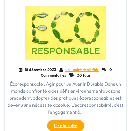
pour
la
Durabilité"
18 décembre 2023
xn--saint-trail-fbb
0
Commentaires
30 tags
Écoresponsable : Agir pour un Avenir Durable Dans un
monde confronté à des défis environnementaux sans
précédent, adopter des pratiques écoresponsables est
devenu une nécessité absolue. L'écoresponsabilité, c'est
l'engagement à…
"Vivre
Lire la suite