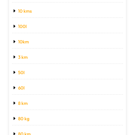
10 kms
100l
10km
3 km
50l
60l
8 km
80 kg
80 km