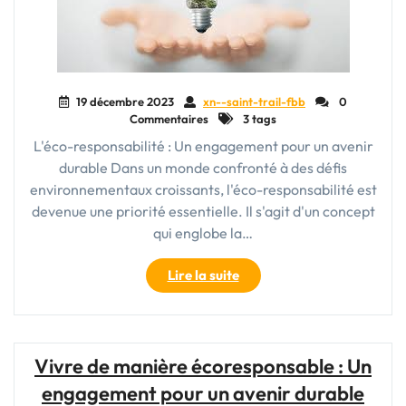
19 décembre 2023
xn--saint-trail-fbb
0
Commentaires
3 tags
L'éco-responsabilité : Un engagement pour un avenir
durable Dans un monde confronté à des défis
environnementaux croissants, l'éco-responsabilité est
devenue une priorité essentielle. Il s'agit d'un concept
qui englobe la…
"Vers
Lire la suite
un
Avenir
Éco-
responsable
Vivre de manière écoresponsable : Un
:
engagement pour un avenir durable
Agissons