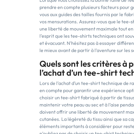
Lorsque vous choisissez la bonne taille de tee
prendre en compte plusieurs facteurs pour ga
vous aux guides des tailles fournis par le fab
vos mensurations. Assurez-vous que le tee-shi
une liberté de mouvement maximale tout en é
l’esprit que les tee-shirts techniques ont so
et évacuant. N’hésitez pas à essayer différen
le mieux avant de partir à l’aventure sur les
Quels sont les critères à
l’achat d’un tee-shirt te
Lors de l’achat d’un tee-shirt technique de r
en compte pour garantir une expérience optima
choisir un tee-shirt fabriqué à partir de tiss
maintenir votre peau au sec et à l’aise pendant
doivent offrir une liberté de mouvement maxim
cutanées. La légèreté du tissu ainsi que sa 
éléments importants à considérer pour reste
n’oubliez pas de choisir un tee-shirt techniq