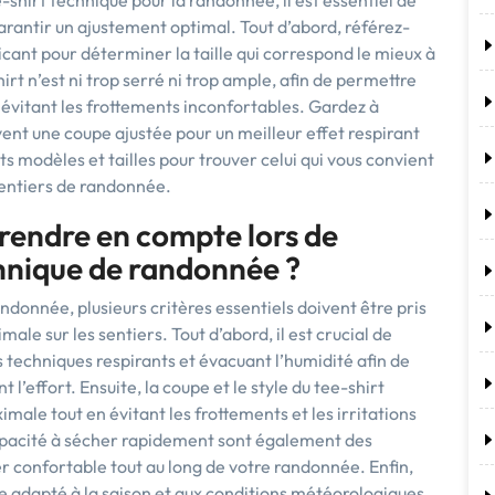
-shirt technique pour la randonnée, il est essentiel de
rantir un ajustement optimal. Tout d’abord, référez-
ricant pour déterminer la taille qui correspond le mieux à
rt n’est ni trop serré ni trop ample, afin de permettre
vitant les frottements inconfortables. Gardez à
uvent une coupe ajustée pour un meilleur effet respirant
ts modèles et tailles pour trouver celui qui vous convient
 sentiers de randonnée.
 prendre en compte lors de
chnique de randonnée ?
andonnée, plusieurs critères essentiels doivent être pris
le sur les sentiers. Tout d’abord, il est crucial de
us techniques respirants et évacuant l’humidité afin de
 l’effort. Ensuite, la coupe et le style du tee-shirt
ale tout en évitant les frottements et les irritations
capacité à sécher rapidement sont également des
r confortable tout au long de votre randonnée. Enfin,
ue adapté à la saison et aux conditions météorologiques