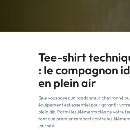
Tee-shirt techni
: le compagnon id
en plein air
Que vous soyez un randonneur chevronné ou 
équipement est essentiel pour garantir votr
plein air. Parmi les éléments clés de votre t
tant que premier rempart contre les éléments
journée.