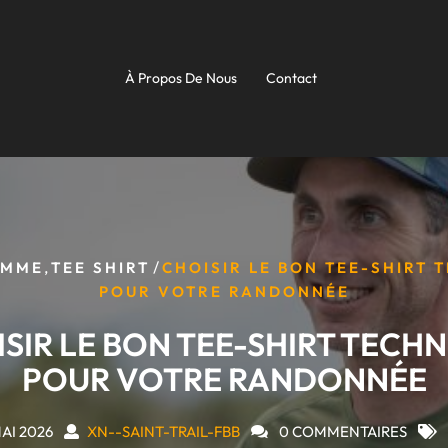
À Propos De Nous
Contact
,
/
OMME
TEE SHIRT
CHOISIR LE BON TEE-SHIRT 
POUR VOTRE RANDONNÉE
SIR LE BON TEE-SHIRT TECH
POUR VOTRE RANDONNÉE
AI 2026
XN--SAINT-TRAIL-FBB
0 COMMENTAIRES