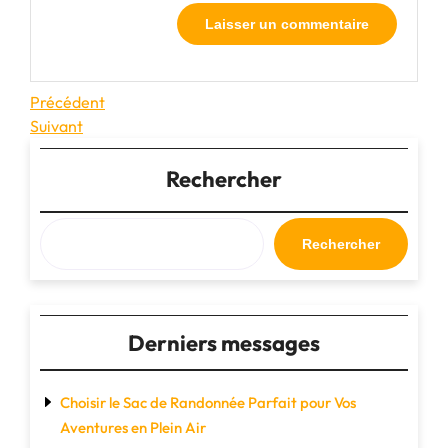
Navigation
Article
Précédent
précédent
Article
Suivant
de
suivant
l’article
Rechercher
Rechercher
Derniers messages
Choisir le Sac de Randonnée Parfait pour Vos
Aventures en Plein Air