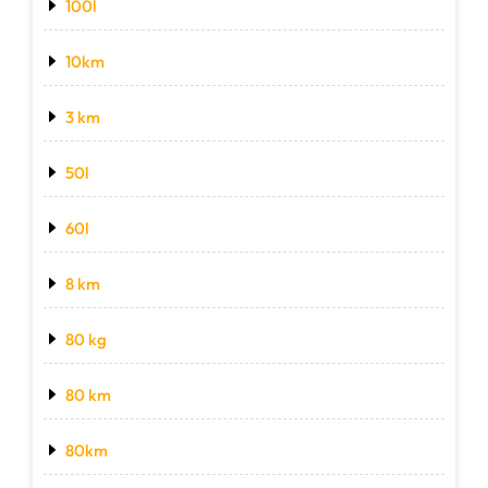
100l
10km
3 km
50l
60l
8 km
80 kg
80 km
80km