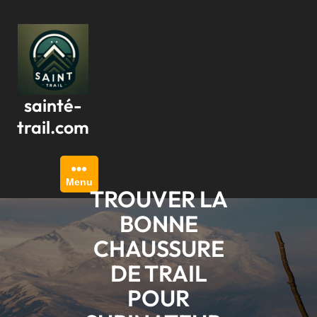
Passer
au
contenu
sainté-
trail.com
Menu
TROUVER LA
BONNE
CHAUSSURE
DE TRAIL
POUR