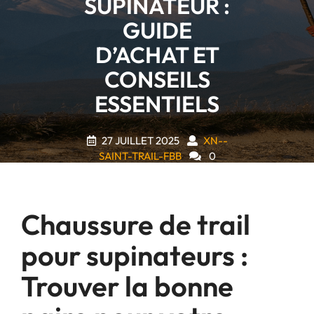
SUPINATEUR :
GUIDE
D’ACHAT ET
CONSEILS
ESSENTIELS
27 JUILLET 2025
XN--
SAINT-TRAIL-FBB
0
COMMENTAIRES
15 TAGS
Chaussure de trail
pour supinateurs :
Trouver la bonne