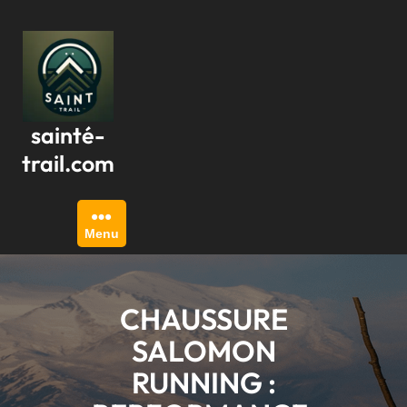
Passer
au
contenu
sainté-
trail.com
Menu
CHAUSSURE
SALOMON
RUNNING :