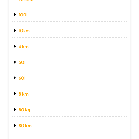
100l
10km
3 km
50l
60l
8 km
80 kg
80 km