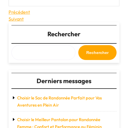
Navigation
Article
Précédent
précédent
Article
Suivant
de
suivant
l’article
Rechercher
Rechercher
Derniers messages
Choisir le Sac de Randonnée Parfait pour Vos
Aventures en Plein Air
Choisir le Meilleur Pantalon pour Randonnée
Femme : Confort et Performance au Féminin