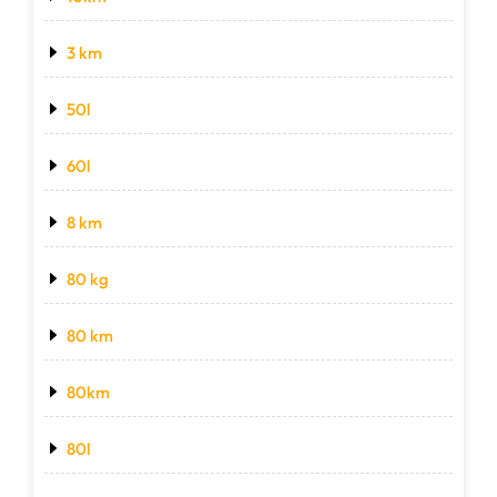
3 km
50l
60l
8 km
80 kg
80 km
80km
80l