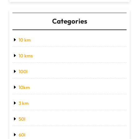
Categories
10 km
10 kms
100l
10km
3 km
50l
60l