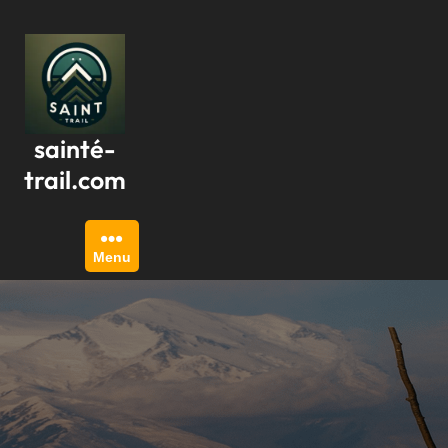
Passer
au
contenu
sainté-
trail.com
Menu