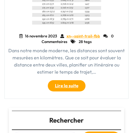
16 novembre 2023
xn--saint-trail-fbb
0
Commentaires
28 tags
Dans notre monde moderne, les distances sont souvent
mesurées en kilomètres. Que ce soit pour évaluer la
distance entre deux villes, planifier un itinéraire ou
estimer le temps de trajet,…
"Mesurer
Lire la suite
les
distances
autrement
:
Pas
Rechercher
en
km,