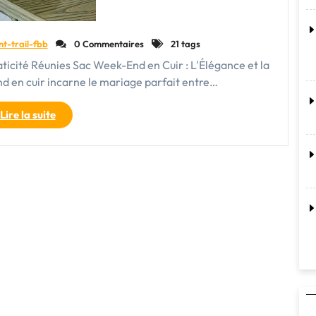
nt-trail-fbb
0 Commentaires
21 tags
aticité Réunies Sac Week-End en Cuir : L'Élégance et la
d en cuir incarne le mariage parfait entre…
"Sac
Lire la suite
Week-
End
en
Cuir
:
L’Élégance
Pratique
pour
Vos
Escapades"