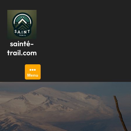
Passer
au
contenu
sainté-
trail.com
Menu