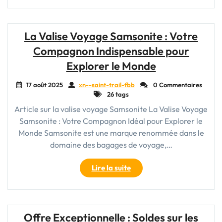
:
Comment
choisir
La Valise Voyage Samsonite : Votre
la
Compagnon Indispensable pour
meilleure
valise
Explorer le Monde
de
voyage
17 août 2025
xn--saint-trail-fbb
0 Commentaires
26 tags
pour
vos
Article sur la valise voyage Samsonite La Valise Voyage
aventures"
Samsonite : Votre Compagnon Idéal pour Explorer le
Monde Samsonite est une marque renommée dans le
domaine des bagages de voyage,…
"La
Lire la suite
Valise
Voyage
Samsonite
:
Offre Exceptionnelle : Soldes sur les
Votre