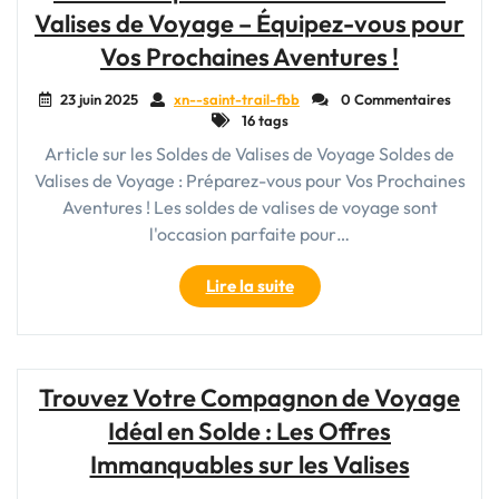
Valises de Voyage – Équipez-vous pour
Compagnon
Indispensable
Vos Prochaines Aventures !
pour
Explorer
23 juin 2025
xn--saint-trail-fbb
0 Commentaires
16 tags
le
Monde"
Article sur les Soldes de Valises de Voyage Soldes de
Valises de Voyage : Préparez-vous pour Vos Prochaines
Aventures ! Les soldes de valises de voyage sont
l'occasion parfaite pour…
"Offre
Lire la suite
Exceptionnelle
:
Soldes
sur
Trouvez Votre Compagnon de Voyage
les
Idéal en Solde : Les Offres
Valises
de
Immanquables sur les Valises
Voyage