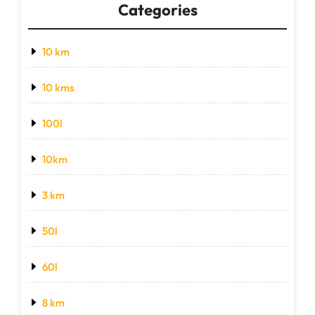
Categories
10 km
10 kms
100l
10km
3 km
50l
60l
8 km