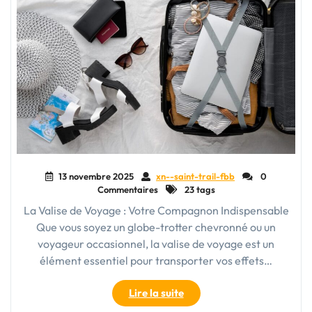
13 novembre 2025
xn--saint-trail-fbb
0
Commentaires
23 tags
La Valise de Voyage : Votre Compagnon Indispensable
Que vous soyez un globe-trotter chevronné ou un
voyageur occasionnel, la valise de voyage est un
élément essentiel pour transporter vos effets…
"Guide
Lire la suite
d’achat