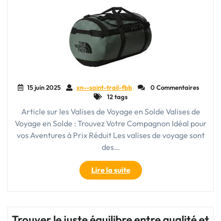
–
Équipez-
vous
pour
Vos
Prochaines
Aventures
!"
15 juin 2025
xn--saint-trail-fbb
0 Commentaires
12 tags
Article sur les Valises de Voyage en Solde Valises de
Voyage en Solde : Trouvez Votre Compagnon Idéal pour
vos Aventures à Prix Réduit Les valises de voyage sont
des…
"Trouvez
Lire la suite
Votre
Compagnon
de
Voyage
Trouver le juste équilibre entre qualité et