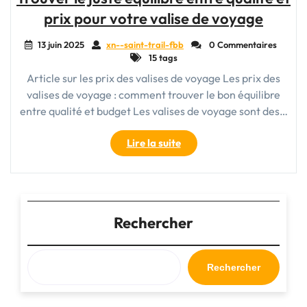
Idéal
prix pour votre valise de voyage
en
Solde
13 juin 2025
xn--saint-trail-fbb
0 Commentaires
:
15 tags
Les
Article sur les prix des valises de voyage Les prix des
Offres
valises de voyage : comment trouver le bon équilibre
Immanquables
sur
entre qualité et budget Les valises de voyage sont des…
les
Valises"
"Trouver
Lire la suite
le
juste
équilibre
entre
qualité
Rechercher
et
prix
pour
Rechercher
votre
valise