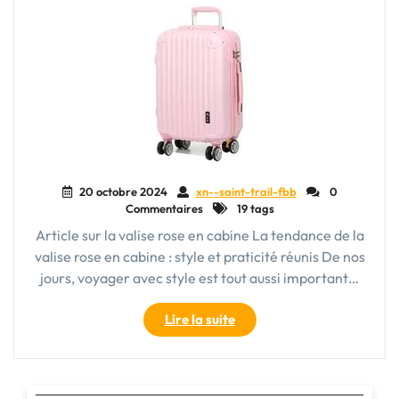
20 octobre 2024
xn--saint-trail-fbb
0
Commentaires
19 tags
Article sur la valise rose en cabine La tendance de la
valise rose en cabine : style et praticité réunis De nos
jours, voyager avec style est tout aussi important…
"La
Lire la suite
tendance
de
la
valise