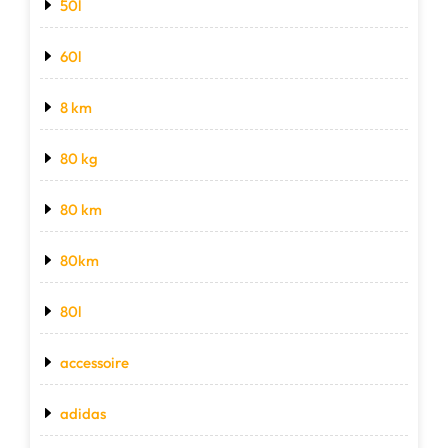
50l
60l
8 km
80 kg
80 km
80km
80l
accessoire
adidas