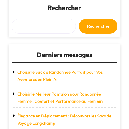
rose
Rechercher
en
cabine
:
Rechercher
style
et
praticité
réunis"
Derniers messages
Choisir le Sac de Randonnée Parfait pour Vos
Aventures en Plein Air
Choisir le Meilleur Pantalon pour Randonnée
Femme : Confort et Performance au Féminin
Élégance en Déplacement : Découvrez les Sacs de
Voyage Longchamp