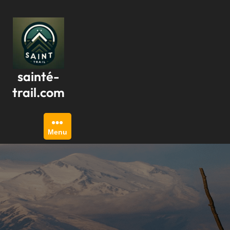
Passer
au
contenu
sainté-
trail.com
Menu