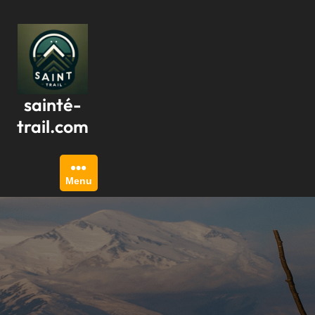
Passer
au
contenu
sainté-
trail.com
Menu