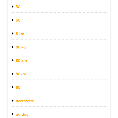
50l
60l
8 km
80 kg
80 km
80km
80l
accessoire
adidas