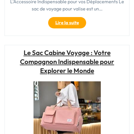
L'Accessoire Indispensable pour vos Déplacements Le
sac de voyage pour valise est un…
"Le
Lire la suite
Sac
de
Voyage
Indispensable
Le Sac Cabine Voyage : Votre
pour
Compagnon Indispensable pour
Compléter
votre
Explorer le Monde
Valise"