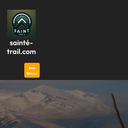
Passer
au
contenu
sainté-
trail.com
Menu