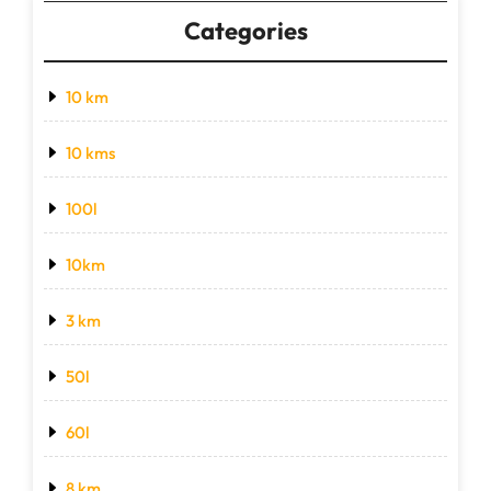
Categories
10 km
10 kms
100l
10km
3 km
50l
60l
8 km