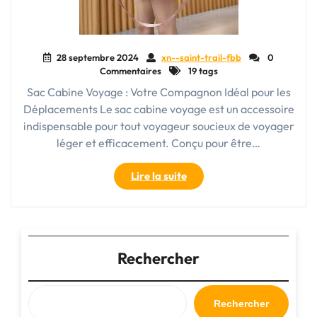
28 septembre 2024
xn--saint-trail-fbb
0
Commentaires
19 tags
Sac Cabine Voyage : Votre Compagnon Idéal pour les
Déplacements Le sac cabine voyage est un accessoire
indispensable pour tout voyageur soucieux de voyager
léger et efficacement. Conçu pour être…
"Le
Lire la suite
Sac
Cabine
Voyage
:
Votre
Rechercher
Compagnon
Indispensable
pour
Rechercher
Explorer