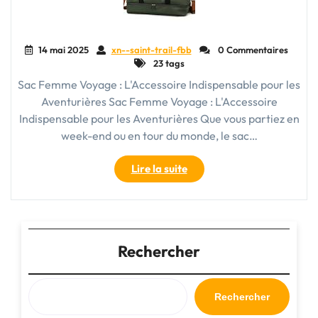
14 mai 2025
xn--saint-trail-fbb
0 Commentaires
23 tags
Sac Femme Voyage : L'Accessoire Indispensable pour les
Aventurières Sac Femme Voyage : L'Accessoire
Indispensable pour les Aventurières Que vous partiez en
week-end ou en tour du monde, le sac…
"Sac
Lire la suite
Femme
Voyage
:
L’Accessoire
Indispensable
Rechercher
pour
les
Aventurières"
Rechercher