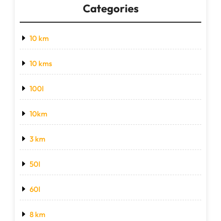
Categories
10 km
10 kms
100l
10km
3 km
50l
60l
8 km