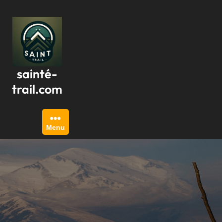
Passer
au
contenu
sainté-
trail.com
Menu