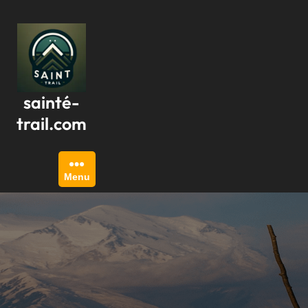
Passer
au
contenu
sainté-
trail.com
Menu