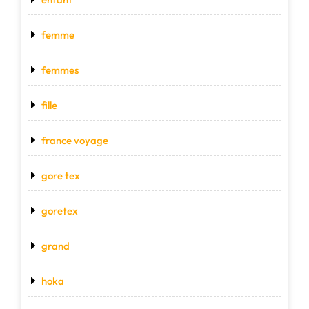
femme
femmes
fille
france voyage
gore tex
goretex
grand
hoka