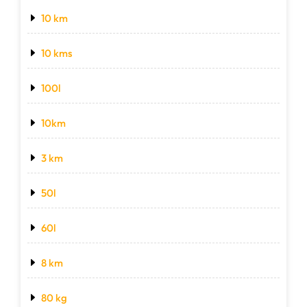
10 km
10 kms
100l
10km
3 km
50l
60l
8 km
80 kg