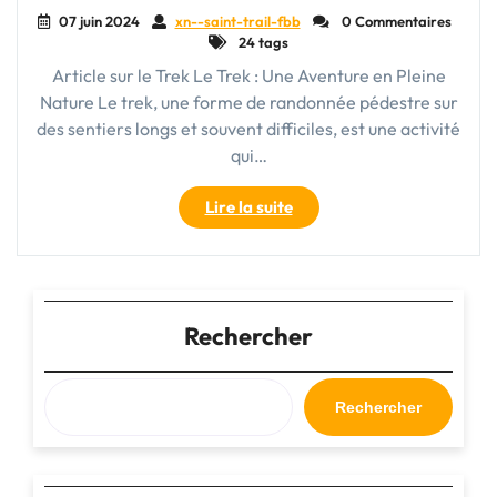
07 juin 2024
xn--saint-trail-fbb
0 Commentaires
24 tags
Article sur le Trek Le Trek : Une Aventure en Pleine
Nature Le trek, une forme de randonnée pédestre sur
des sentiers longs et souvent difficiles, est une activité
qui…
"À
Lire la suite
la
Découverte
des
Sentiers
:
Rechercher
L’Art
du
Trekking
Rechercher
dans
la
Nature