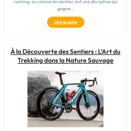
running, ou course en sentier, est une discipline qui
gagne…
"Choisir
Lire la suite
les
Meilleures
Baskets
de
À la Découverte des Sentiers : L’Art du
Trail
Trekking dans la Nature Sauvage
pour
Votre
Aventure
en
Plein
Air"