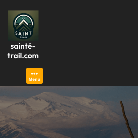
Passer
au
contenu
sainté-
trail.com
Menu