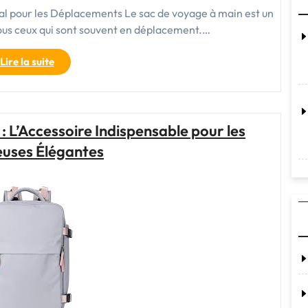
l pour les Déplacements Le sac de voyage à main est un
ous ceux qui sont souvent en déplacement.…
"Le
Lire la suite
Sac
de
Voyage
à
 L’Accessoire Indispensable pour les
Main
uses Élégantes
:
Votre
Compagnon
Indispensable
pour
Explorer
le
Monde"