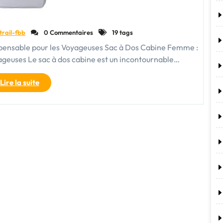
trail-fbb
0 Commentaires
19 tags
spensable pour les Voyageuses Sac à Dos Cabine Femme :
ageuses Le sac à dos cabine est un incontournable…
"Le
Lire la suite
Sac
à
Dos
Cabine
Femme
:
L’Accessoire
Indispensable
pour
les
Voyageuses
Élégantes"