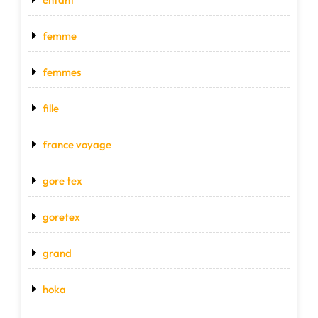
femme
femmes
fille
france voyage
gore tex
goretex
grand
hoka