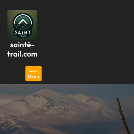
Passer
au
contenu
sainté-
trail.com
Menu