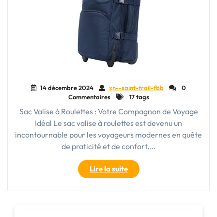
14 décembre 2024
xn--saint-trail-fbb
0
Commentaires
17 tags
Sac Valise à Roulettes : Votre Compagnon de Voyage
Idéal Le sac valise à roulettes est devenu un
incontournable pour les voyageurs modernes en quête
de praticité et de confort.…
"Le
Lire la suite
Sac
Valise
à
Roulettes