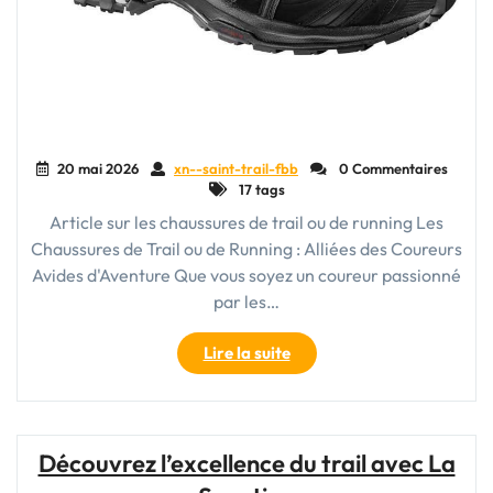
20 mai 2026
xn--saint-trail-fbb
0 Commentaires
17 tags
Article sur les chaussures de trail ou de running Les
Chaussures de Trail ou de Running : Alliées des Coureurs
Avides d'Aventure Que vous soyez un coureur passionné
par les…
"Comparaison
Lire la suite
entre
les
chaussures
de
Découvrez l’excellence du trail avec La
trail