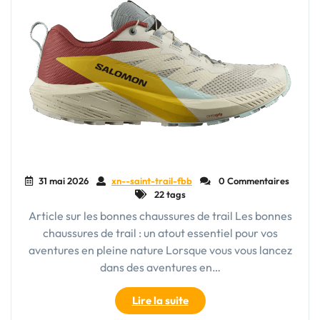
31 mai 2026
xn--saint-trail-fbb
0 Commentaires
22 tags
Article sur les bonnes chaussures de trail Les bonnes
chaussures de trail : un atout essentiel pour vos
aventures en pleine nature Lorsque vous vous lancez
dans des aventures en…
"Choisir
Lire la suite
la