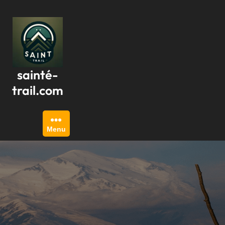
Passer
au
contenu
sainté-
trail.com
Menu