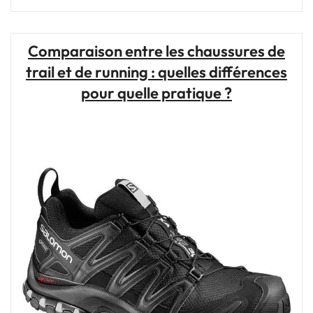
bonne
chaussure
de
Comparaison entre les chaussures de
trail
trail et de running : quelles différences
:
l’essentiel
pour quelle pratique ?
pour
vos
aventures
en
pleine
nature"