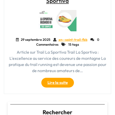
Sportiva
et
de
running
:
quelles
différences
pour
29 septembre 2025
xn--saint-trail-fbb
0
quelle
Commentaires
15 tags
pratique
?"
Article sur Trail La Sportiva Trail La Sportiva :
L'excellence au service des coureurs de montagne La
pratique du trail running est devenue une passion pour
de nombreux amateurs de…
"Découvrez
Lire la suite
l’excellence
du
trail
avec
La
Rechercher