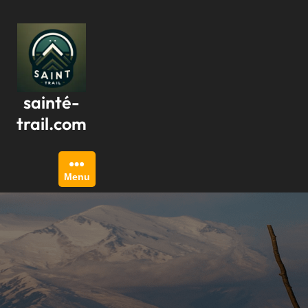
Passer
au
contenu
sainté-
trail.com
Menu