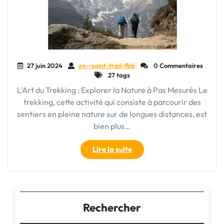
27 juin 2024
xn--saint-trail-fbb
0 Commentaires
27 tags
L'Art du Trekking : Explorer la Nature à Pas Mesurés Le
trekking, cette activité qui consiste à parcourir des
sentiers en pleine nature sur de longues distances, est
bien plus…
"Exploration
Lire la suite
Sauvage
:
Les
Défis
du
Rechercher
Trekking