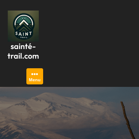
Passer
au
contenu
sainté-
trail.com
Menu