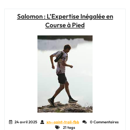
ultimes
des
Salomon : L’Expertise Inégalée en
chaussures
Course à Pied
Salomon
XA
Pro
3D
V8
pour
le
trail
running"
24 avril 2025
xn--saint-trail-fbb
0 Commentaires
21 tags