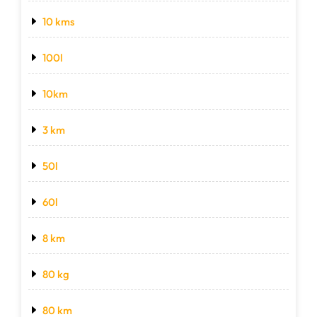
10 kms
100l
10km
3 km
50l
60l
8 km
80 kg
80 km