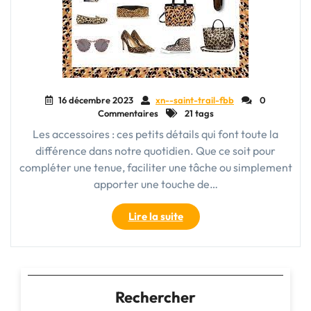
16 décembre 2023
xn--saint-trail-fbb
0
Commentaires
21 tags
Les accessoires : ces petits détails qui font toute la
différence dans notre quotidien. Que ce soit pour
compléter une tenue, faciliter une tâche ou simplement
apporter une touche de…
"Les
Lire la suite
Accessoires
:
Les
Détails
Qui
Rechercher
Transforment