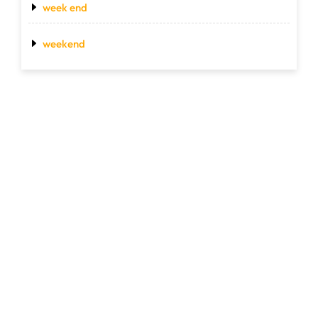
week end
weekend