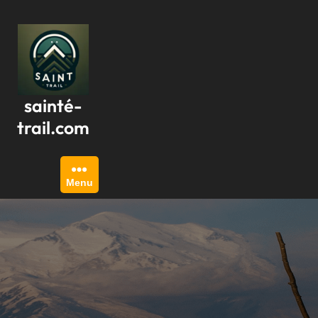
Passer
au
contenu
sainté-
trail.com
Menu