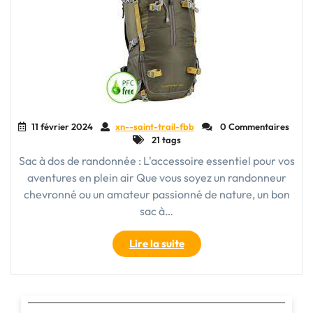
11 février 2024
xn--saint-trail-fbb
0 Commentaires
21 tags
Sac à dos de randonnée : L'accessoire essentiel pour vos
aventures en plein air Que vous soyez un randonneur
chevronné ou un amateur passionné de nature, un bon
sac à…
"Découvrez
Lire la suite
le
sac
à
dos