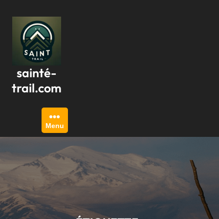
Passer
au
contenu
sainté-
trail.com
Menu