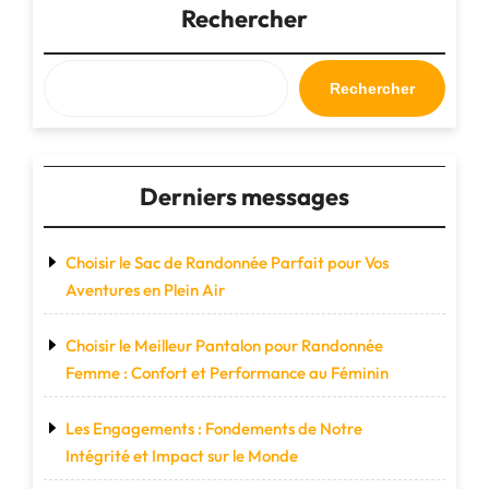
de
Rechercher
randonnée
idéal
pour
Rechercher
vos
aventures
en
plein
Derniers messages
air"
Choisir le Sac de Randonnée Parfait pour Vos
Aventures en Plein Air
Choisir le Meilleur Pantalon pour Randonnée
Femme : Confort et Performance au Féminin
Les Engagements : Fondements de Notre
Intégrité et Impact sur le Monde