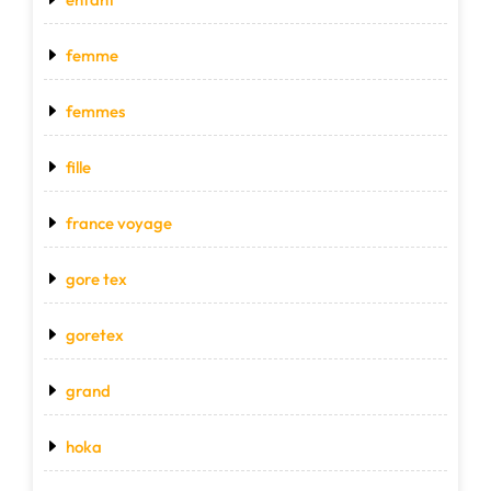
femme
femmes
fille
france voyage
gore tex
goretex
grand
hoka