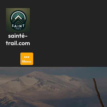
Passer
au
contenu
sainté-
trail.com
Menu