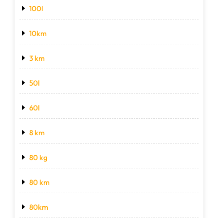
100l
10km
3 km
50l
60l
8 km
80 kg
80 km
80km