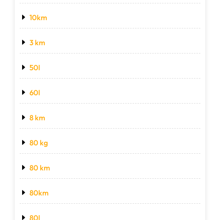
10km
3 km
50l
60l
8 km
80 kg
80 km
80km
80l