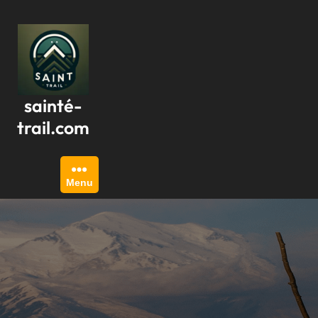
Passer
au
contenu
sainté-
trail.com
Menu