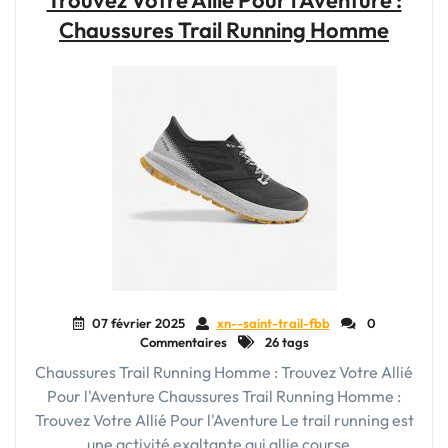
Trouvez Votre Allié Pour l’Aventure :
des
Chaussures Trail Running Homme
Soldes
Chaussures
Trail"
07 février 2025
xn--saint-trail-fbb
0
Commentaires
26 tags
Chaussures Trail Running Homme : Trouvez Votre Allié
Pour l'Aventure Chaussures Trail Running Homme :
Trouvez Votre Allié Pour l'Aventure Le trail running est
une activité exaltante qui allie course…