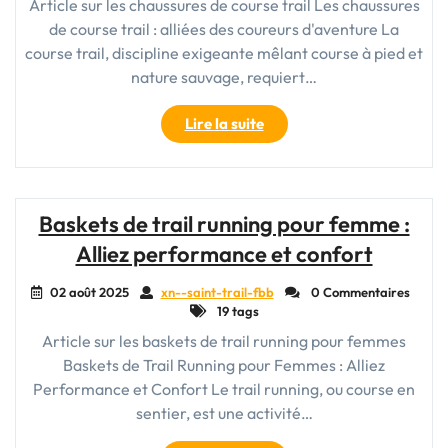
Article sur les chaussures de course trail Les chaussures
de course trail : alliées des coureurs d'aventure La
course trail, discipline exigeante mêlant course à pied et
nature sauvage, requiert…
"Choisir
Lire la suite
les
Meilleures
Chaussures
de
Baskets de trail running pour femme :
Course
Alliez performance et confort
Trail
pour
02 août 2025
xn--saint-trail-fbb
0 Commentaires
Vos
19 tags
Aventures
Article sur les baskets de trail running pour femmes
en
Baskets de Trail Running pour Femmes : Alliez
Pleine
Nature"
Performance et Confort Le trail running, ou course en
sentier, est une activité…