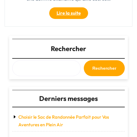
"Trouvez
Lire la suite
Votre
Allié
Pour
l’Aventure
:
Rechercher
Chaussures
Trail
Running
Rechercher
Homme"
Derniers messages
Choisir le Sac de Randonnée Parfait pour Vos
Aventures en Plein Air