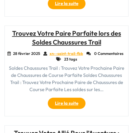
"Baskets
Lire la suite
de
trail
running
pour
Trouvez Votre Paire Parfaite lors des
femme
Soldes Chaussures Trail
:
Alliez
28 février 2025
xn--saint-trail-fbb
0 Commentaires
performance
23 tags
et
Soldes Chaussures Trail : Trouvez Votre Prochaine Paire
confort"
de Chaussures de Course Parfaite Soldes Chaussures
Trail : Trouvez Votre Prochaine Paire de Chaussures de
Course Parfaite Les soldes sur les…
"Trouvez
Lire la suite
Votre
Paire
Parfaite
lors