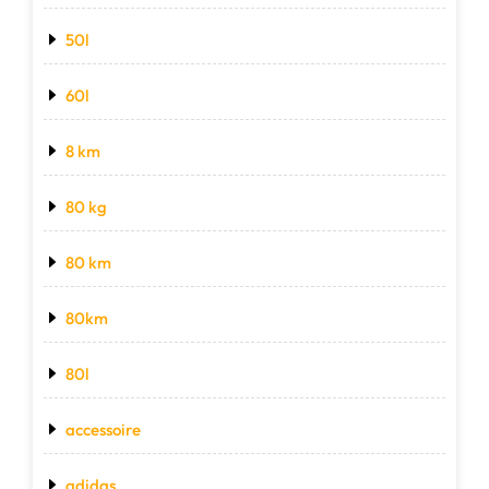
50l
60l
8 km
80 kg
80 km
80km
80l
accessoire
adidas