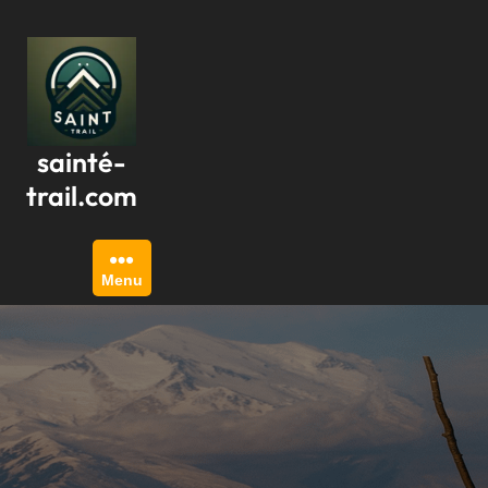
Passer
au
contenu
sainté-
trail.com
Menu