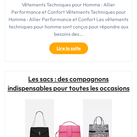
Vêtements Techniques pour Homme : Allier
Performance et Confort Vêtements Techniques pour
Homme : Allier Performance et Confort Les vêtements
techniques pour homme sont conçus pour répondre aux
besoins des…
"Explorez
Lire la suite
l’Univers
des
Vêtements
Techniques
Les sacs : des compagnons
pour
indispensables pour toutes les occasions
Homme
:
Performance
et
Confort
Réunis"