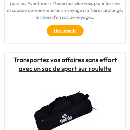
pour les Aventuriers Modernes Que vous planifiez une
escapade de week-end ou un voyage d'affaires prolongé,
le choix d'un sac de voyage…
"Le
Lire la suite
Sac
de
Voyage
Homme
Transportez vos affaires sans effort
:
avec un sac de sport sur roulette
L’Accessoire
Indispensable
pour
les
Aventuriers
Modernes"