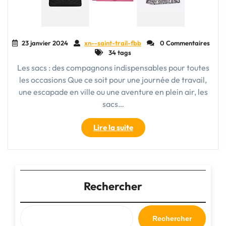
23 janvier 2024
xn--saint-trail-fbb
0 Commentaires
34 tags
Les sacs : des compagnons indispensables pour toutes
les occasions Que ce soit pour une journée de travail,
une escapade en ville ou une aventure en plein air, les
sacs…
"Les
Lire la suite
sacs
:
des
compagnons
indispensables
Rechercher
pour
toutes
les
Rechercher