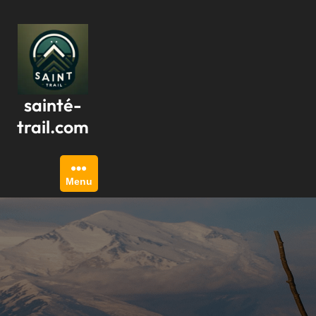
Passer
au
contenu
sainté-
trail.com
Menu