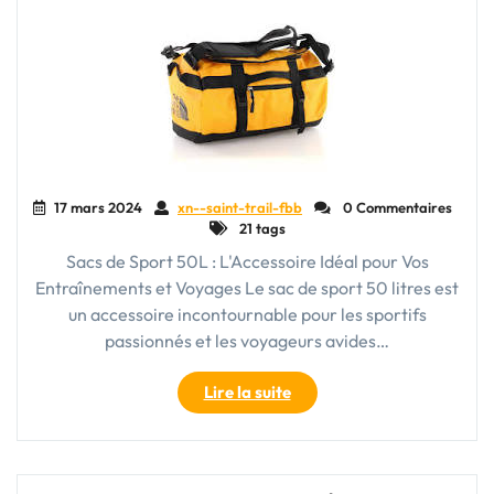
sur
roulette"
17 mars 2024
xn--saint-trail-fbb
0 Commentaires
21 tags
Sacs de Sport 50L : L'Accessoire Idéal pour Vos
Entraînements et Voyages Le sac de sport 50 litres est
un accessoire incontournable pour les sportifs
passionnés et les voyageurs avides…
"Le
Lire la suite
Sac
de
Sport
50L