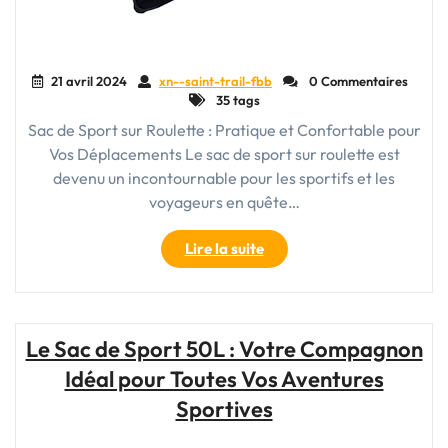
21 avril 2024
xn--saint-trail-fbb
0 Commentaires
35 tags
Sac de Sport sur Roulette : Pratique et Confortable pour
Vos Déplacements Le sac de sport sur roulette est
devenu un incontournable pour les sportifs et les
voyageurs en quête…
"Transportez
Lire la suite
vos
affaires
sans
effort
Le Sac de Sport 50L : Votre Compagnon
avec
Idéal pour Toutes Vos Aventures
un
sac
Sportives
de
sport