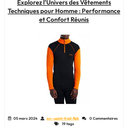
Explorez l’Univers des Vêtements
:
Techniques pour Homme : Performance
Votre
Compagnon
et Confort Réunis
Idéal
pour
Toutes
Vos
Aventures
Sportives"
05 mars 2024
xn--saint-trail-fbb
0 Commentaires
19 tags