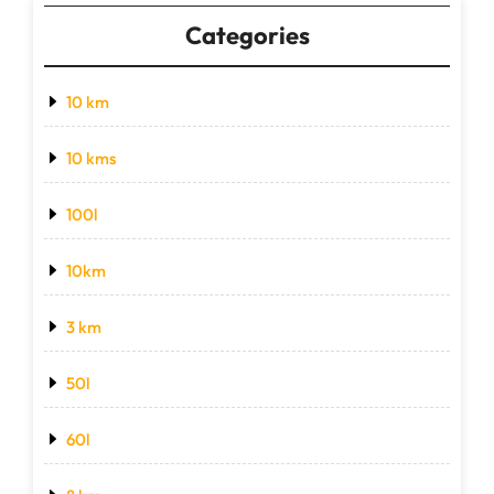
Categories
10 km
10 kms
100l
10km
3 km
50l
60l