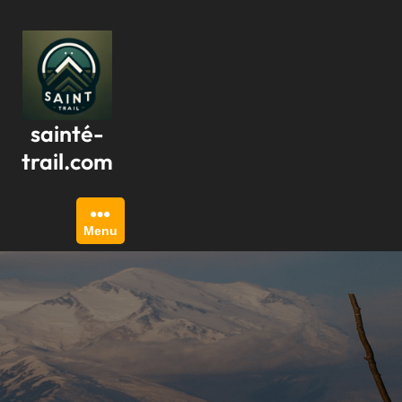
Passer
au
contenu
sainté-
trail.com
Menu