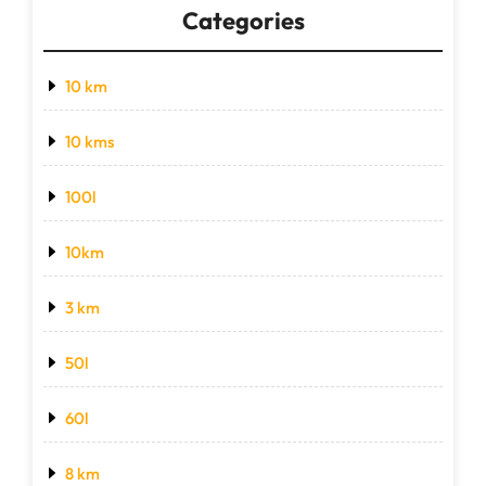
Categories
10 km
10 kms
100l
10km
3 km
50l
60l
8 km