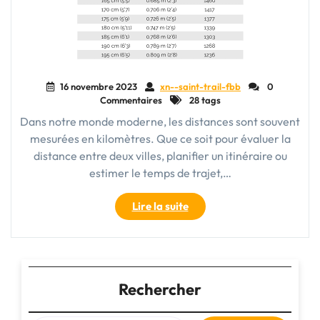
16 novembre 2023
xn--saint-trail-fbb
0
Commentaires
28 tags
Dans notre monde moderne, les distances sont souvent
mesurées en kilomètres. Que ce soit pour évaluer la
distance entre deux villes, planifier un itinéraire ou
estimer le temps de trajet,…
"Mesurer
Lire la suite
les
distances
autrement
:
Pas
Rechercher
en
km,