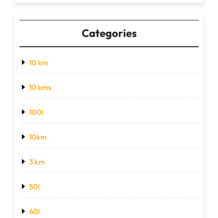
Categories
10 km
10 kms
100l
10km
3 km
50l
60l