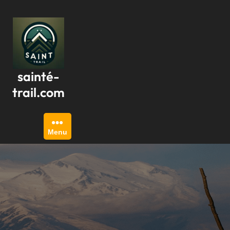
Passer
au
contenu
sainté-
trail.com
Menu