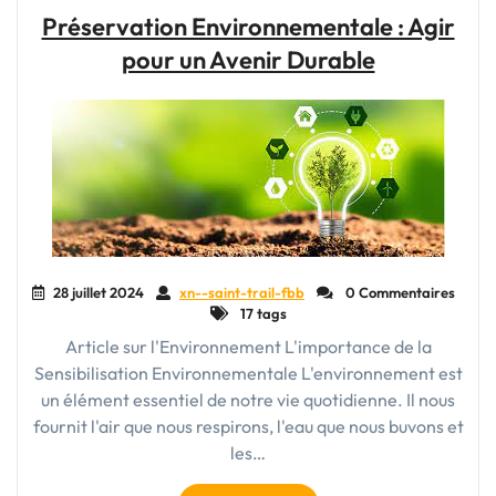
protection
Préservation Environnementale : Agir
de
pour un Avenir Durable
l’environnement
:
Notre
responsabilité
collective"
28 juillet 2024
xn--saint-trail-fbb
0 Commentaires
17 tags
Article sur l'Environnement L'importance de la
Sensibilisation Environnementale L'environnement est
un élément essentiel de notre vie quotidienne. Il nous
fournit l'air que nous respirons, l'eau que nous buvons et
les…