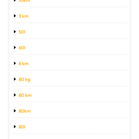
10km
3 km
50l
60l
8 km
80 kg
80 km
80km
80l