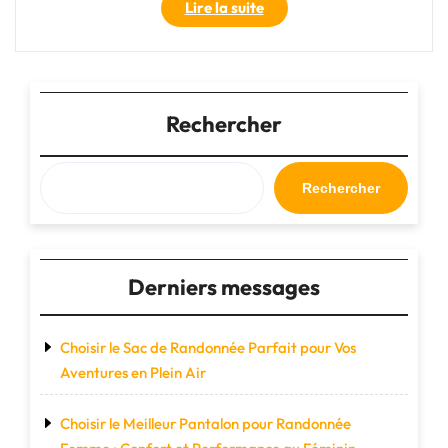
"Préservation
Lire la suite
Environnementale
:
Agir
pour
un
Rechercher
Avenir
Durable"
Rechercher
Derniers messages
Choisir le Sac de Randonnée Parfait pour Vos
Aventures en Plein Air
Choisir le Meilleur Pantalon pour Randonnée