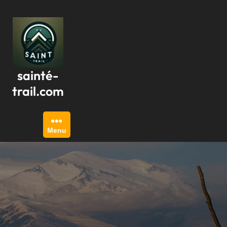
Passer
au
contenu
sainté-
trail.com
Menu