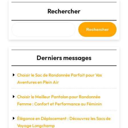
Femme
:
Rechercher
Alliez
Confort
et
Rechercher
Performance
sur
les
Sentiers"
Derniers messages
Choisir le Sac de Randonnée Parfait pour Vos
Aventures en Plein Air
Choisir le Meilleur Pantalon pour Randonnée
Femme : Confort et Performance au Féminin
Élégance en Déplacement : Découvrez les Sacs de
Voyage Longchamp