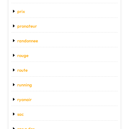
prix
pronateur
randonnee
rouge
route
running
ryanair
sac
sac a dos