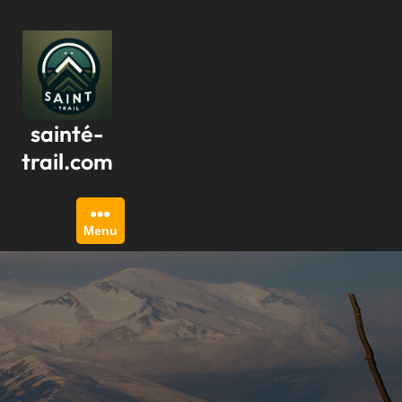
Passer
au
contenu
sainté-
trail.com
Menu