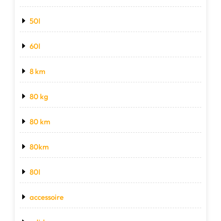
50l
60l
8 km
80 kg
80 km
80km
80l
accessoire