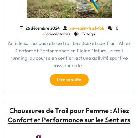
Air"
26 décembre 2024
xn--saint-trail-fbb
0
Commentaires
17 tags
Article sur les baskets de trail Les Baskets de Trail : Alliez
Confort et Performance en Pleine Nature Le trail
running, ou course en sentier, est une activité sportive
passionnante…
"Choisir
Lire la suite
les
Meilleures
Baskets
de
Chaussures de Trail pour Femme : Alliez
Trail
Confort et Performance sur les Sentiers
pour
Votre
Aventure