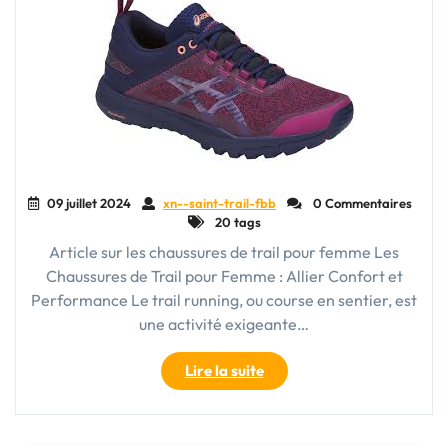
Nature"
09 juillet 2024
xn--saint-trail-fbb
0 Commentaires
20 tags
Article sur les chaussures de trail pour femme Les
Chaussures de Trail pour Femme : Allier Confort et
Performance Le trail running, ou course en sentier, est
une activité exigeante…
"Chaussures
Lire la suite
de
Trail
pour