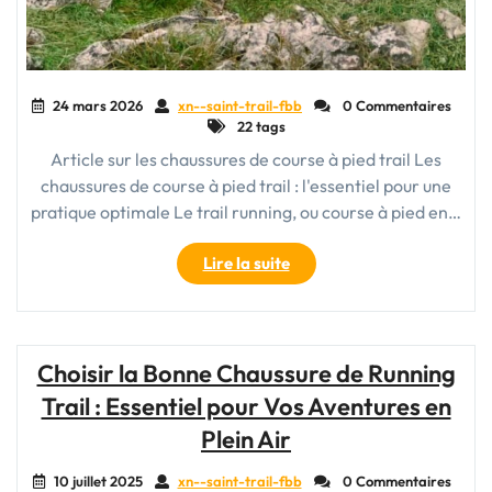
24 mars 2026
xn--saint-trail-fbb
0 Commentaires
22 tags
Article sur les chaussures de course à pied trail Les
chaussures de course à pied trail : l'essentiel pour une
pratique optimale Le trail running, ou course à pied en…
"Guide
Lire la suite
d’achat
des
meilleures
chaussures
Choisir la Bonne Chaussure de Running
de
Trail : Essentiel pour Vos Aventures en
trail
running
Plein Air
pour
la
10 juillet 2025
xn--saint-trail-fbb
0 Commentaires