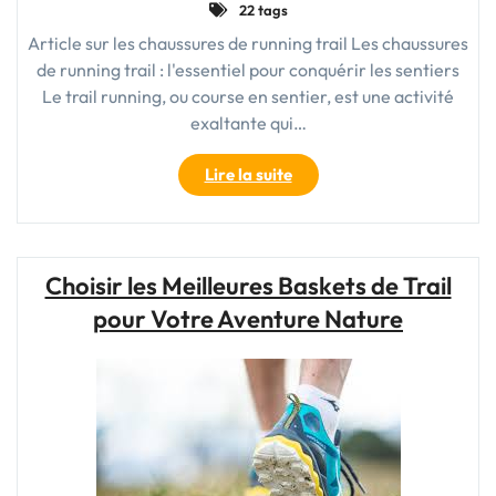
22 tags
course
à
Article sur les chaussures de running trail Les chaussures
pied
de running trail : l'essentiel pour conquérir les sentiers
en
Le trail running, ou course en sentier, est une activité
sentier"
exaltante qui…
"Choisir
Lire la suite
la
Bonne
Chaussure
de
Choisir les Meilleures Baskets de Trail
Running
pour Votre Aventure Nature
Trail
:
Essentiel
pour
Vos
Aventures
en
Plein