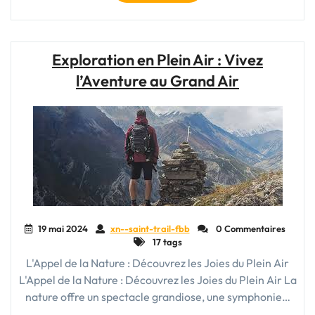
Bienfaits
de
la
Randonnée
Exploration en Plein Air : Vivez
:
l’Aventure au Grand Air
Explorez
la
Nature
et
Libérez
votre
Esprit"
19 mai 2024
xn--saint-trail-fbb
0 Commentaires
17 tags
L'Appel de la Nature : Découvrez les Joies du Plein Air
L'Appel de la Nature : Découvrez les Joies du Plein Air La
nature offre un spectacle grandiose, une symphonie…