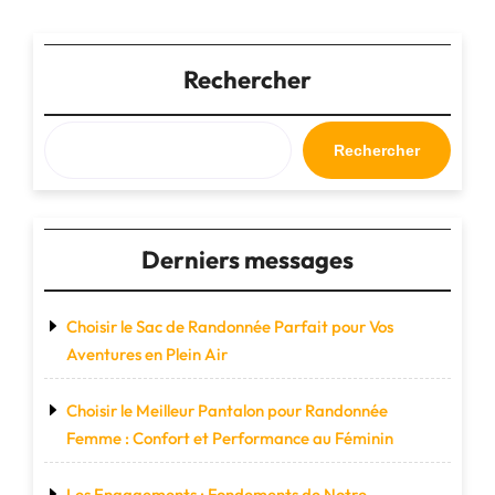
ultimes
des
chaussures
Rechercher
Salomon
XA
Pro
Rechercher
3D
V8
pour
le
Derniers messages
trail
running"
Choisir le Sac de Randonnée Parfait pour Vos
Aventures en Plein Air
Choisir le Meilleur Pantalon pour Randonnée
Femme : Confort et Performance au Féminin
Les Engagements : Fondements de Notre