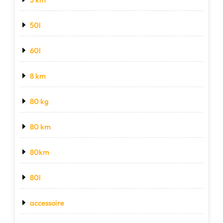
50l
60l
8 km
80 kg
80 km
80km
80l
accessoire