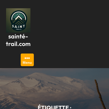
Passer
au
contenu
sainté-
trail.com
Menu
ÉTIQUETTE :