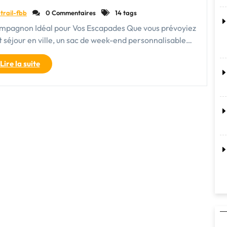
trail-fbb
0 Commentaires
14 tags
ompagnon Idéal pour Vos Escapades Que vous prévoyiez
 séjour en ville, un sac de week-end personnalisable…
"Le
Lire la suite
Sac
de
Week-
end
Personnalisable
:
Votre
Compagnon
d’Aventure
Unique"