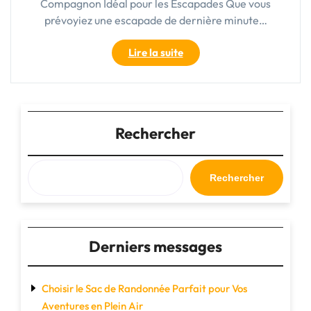
Compagnon Idéal pour les Escapades Que vous
prévoyiez une escapade de dernière minute…
"Trouvez
Lire la suite
Votre
Compagnon
Idéal
avec
un
Rechercher
Sac
Week-
End
Rechercher
Pas
Cher"
Derniers messages
Choisir le Sac de Randonnée Parfait pour Vos
Aventures en Plein Air