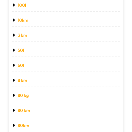
100l
10km
3 km
50l
60l
8 km
80 kg
80 km
80km