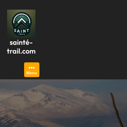
Passer
au
contenu
sainté-
trail.com
Menu