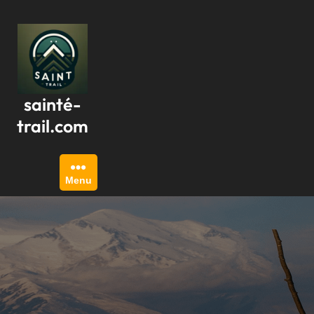
Passer
au
contenu
sainté-
trail.com
Menu