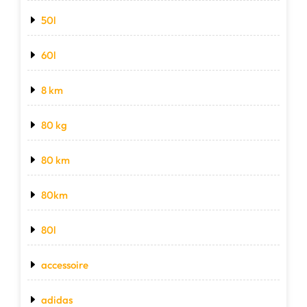
50l
60l
8 km
80 kg
80 km
80km
80l
accessoire
adidas