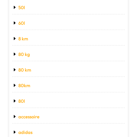
50l
60l
8 km
80 kg
80 km
80km
80l
accessoire
adidas