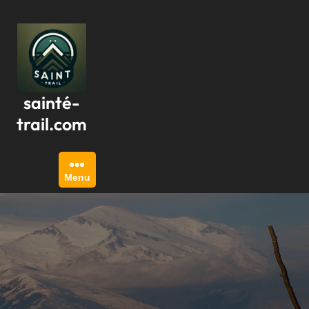
Passer
au
contenu
sainté-
trail.com
Menu