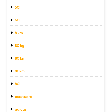
50l
60l
8 km
80 kg
80 km
80km
80l
accessoire
adidas