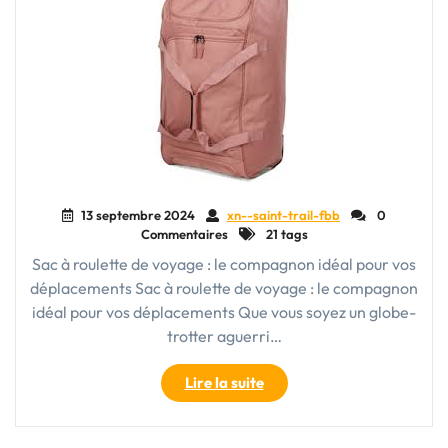
13 septembre 2024
xn--saint-trail-fbb
0
Commentaires
21 tags
Sac à roulette de voyage : le compagnon idéal pour vos
déplacements Sac à roulette de voyage : le compagnon
idéal pour vos déplacements Que vous soyez un globe-
trotter aguerri…
"Le
Lire la suite
sac
à
roulette