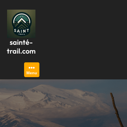
Passer
au
contenu
sainté-
trail.com
Menu