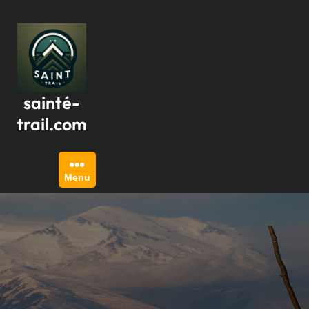
Passer
au
contenu
sainté-
trail.com
Menu