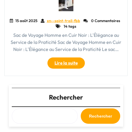
15 août 2025
xn--saint-trail-fbb
0 Commentaires
14 tags
Sac de Voyage Homme en Cuir Noir : L'Élégance au
Service de la Praticité Sac de Voyage Homme en Cuir
Noir : L'Élégance au Service de la Praticité Le sac…
"Élégance
Lire la suite
intemporelle
:
Le
Sac
de
Rechercher
Voyage
Homme
en
Rechercher
Cuir
Noir"