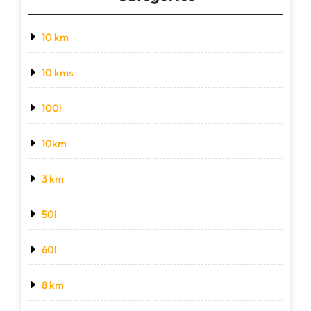
10 km
10 kms
100l
10km
3 km
50l
60l
8 km