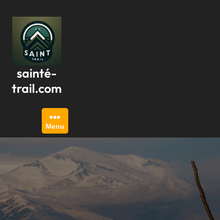
Passer
au
contenu
sainté-
trail.com
Menu