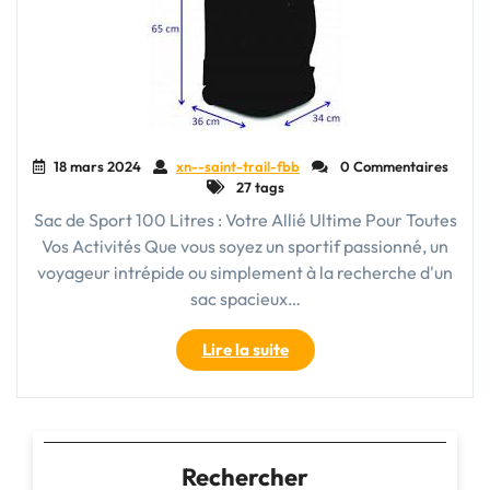
18 mars 2024
xn--saint-trail-fbb
0 Commentaires
27 tags
Sac de Sport 100 Litres : Votre Allié Ultime Pour Toutes
Vos Activités Que vous soyez un sportif passionné, un
voyageur intrépide ou simplement à la recherche d'un
sac spacieux…
"Le
Lire la suite
Sac
de
Sport
100
Litres
Rechercher