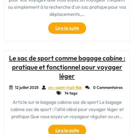
ou simplement à la recherche d'un sac pratique pour vos
déplacements,…
"Le
Lire la suite
Sac
de
Sport
Bagage
Le sac de sport comme bagage cabine :
Cabine
pratique et fonctionnel pour voyager
:
Votre
léger
Compagnon
Idéal
12 juillet 2025
xn--saint-trail-fbb
0 Commentaires
14 tags
pour
Voyager
Article sur le bagage cabine sac de sport Le bagage
Léger"
cabine sac de sport : l'allié idéal pour voyager léger et
pratique Que vous soyez un voyageur régulier ou un…
"Le
Lire la suite