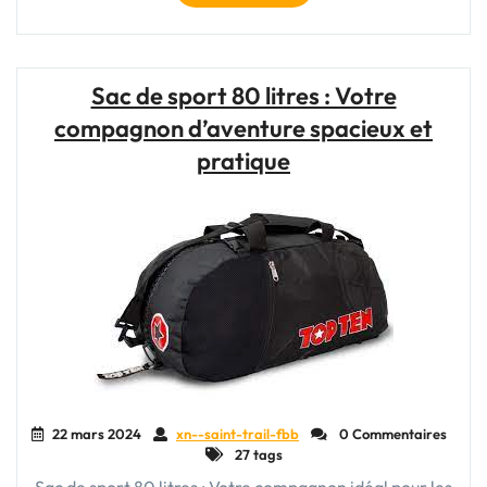
sac
de
sport
comme
Sac de sport 80 litres : Votre
bagage
compagnon d’aventure spacieux et
cabine
:
pratique
pratique
et
fonctionnel
pour
voyager
léger"
22 mars 2024
xn--saint-trail-fbb
0 Commentaires
27 tags