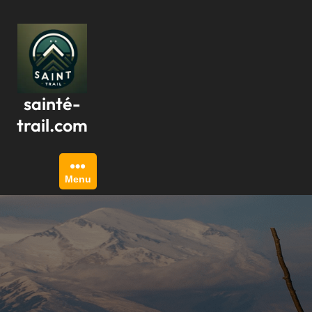
Passer
au
contenu
sainté-
trail.com
Menu