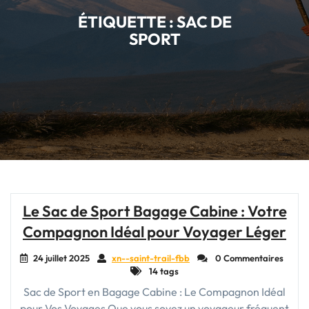
ÉTIQUETTE :
SAC DE
SPORT
Le Sac de Sport Bagage Cabine : Votre
Compagnon Idéal pour Voyager Léger
24 juillet 2025
xn--saint-trail-fbb
0 Commentaires
14 tags
Sac de Sport en Bagage Cabine : Le Compagnon Idéal
pour Vos Voyages Que vous soyez un voyageur fréquent