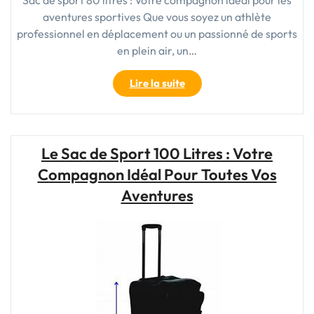
Sac de sport 80 litres : Votre compagnon idéal pour les
aventures sportives Que vous soyez un athlète
professionnel en déplacement ou un passionné de sports
en plein air, un…
"Sac
Lire la suite
de
sport
80
litres
Le Sac de Sport 100 Litres : Votre
:
Compagnon Idéal Pour Toutes Vos
Votre
compagnon
Aventures
d’aventure
spacieux
et
pratique"