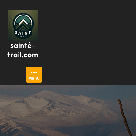
Passer
au
contenu
sainté-
trail.com
Menu