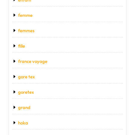
femme
femmes
fille
france voyage
gore tex
goretex
grand
hoka