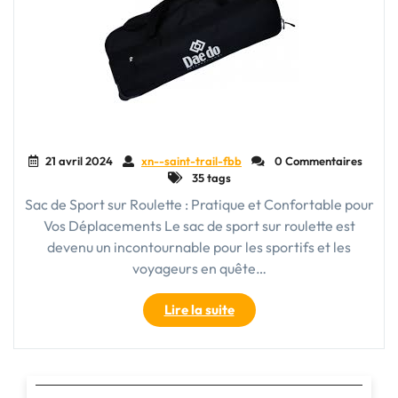
21 avril 2024
xn--saint-trail-fbb
0 Commentaires
35 tags
Sac de Sport sur Roulette : Pratique et Confortable pour
Vos Déplacements Le sac de sport sur roulette est
devenu un incontournable pour les sportifs et les
voyageurs en quête…
"Transportez
Lire la suite
vos
affaires
sans
effort