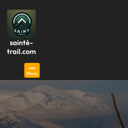
Passer
au
contenu
sainté-
trail.com
Menu