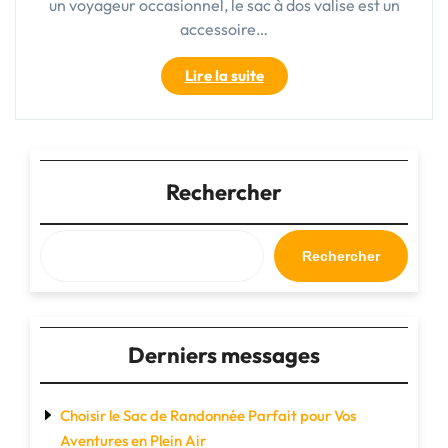
un voyageur occasionnel, le sac à dos valise est un
accessoire…
"Le
Lire la suite
Sac
à
Dos
Valise
:
Rechercher
Votre
Compagnon
de
Rechercher
Voyage
Idéal"
Derniers messages
Choisir le Sac de Randonnée Parfait pour Vos
Aventures en Plein Air