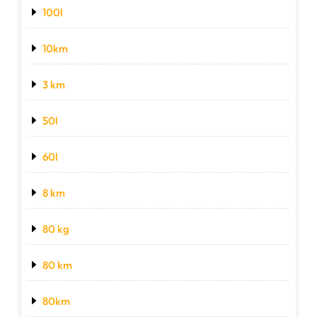
100l
10km
3 km
50l
60l
8 km
80 kg
80 km
80km